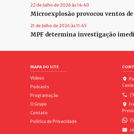
22 de Julho de 2026 às 14:40
Microexplosão provocou ventos de
21 de Julho de 2026 às 11:45
MPF determina investigação imedia
MAPA DO SITE
CONT
Vídeos
Pa
Caxia
Podcasts
(5
Programação
O Grupo
Fr
Presi
Contato
(5
Política de Privacidade
co