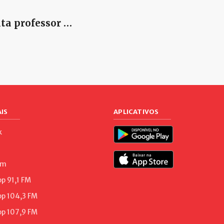
ta professor …
IS
APLICATIVOS
k
am
 91,1 FM
p 104,3 FM
p 107,9 FM