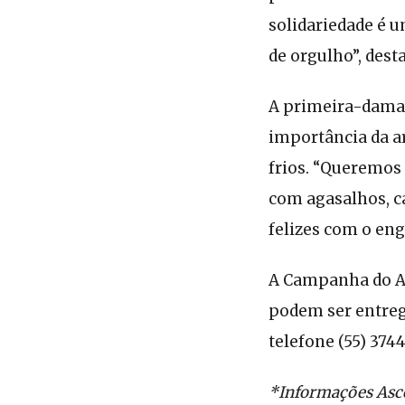
solidariedade é 
de orgulho”, dest
A primeira-dama 
importância da a
frios. “Queremos
com agasalhos, c
felizes com o en
A Campanha do Ag
podem ser entreg
telefone (55) 374
*Informações As