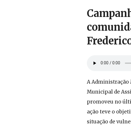
Campanh
comunida
Frederic
A Administração 
Municipal de Ass
promoveu no últ
ação teve o objet
situação de vulne