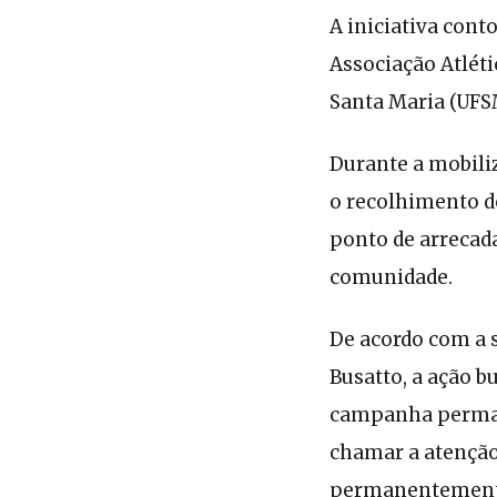
A iniciativa con
Associação Atlét
Santa Maria (UFS
Durante a mobili
o recolhimento de
ponto de arrecada
comunidade.
De acordo com a s
Busatto, a ação b
campanha perman
chamar a atenção
permanentemente