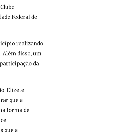
Clube,
ade Federal de
icípio realizando
s. Além disso, um
 participação da
o, Elizete
rar que a
ma forma de
ece
s que a