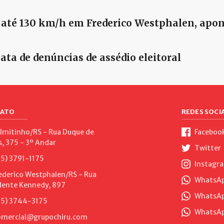
 até 130 km/h em Frederico Westphalen, apon
ta de denúncias de assédio eleitoral
ATO
REDES SOCIA
lmitinho/RS - Rua Duque de
Faceboo
s, 375 - 3º Andar
Twitter
5) 3791-1175
Instagr
ederico Westphalen/RS - Rua
WhatsApp
dente Kennedy, 897
WhatsAp
5) 3744-3175
WhatsAp
mercial@grupochiru.com