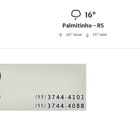
16°
Palmitinho - RS
26° max
15° min