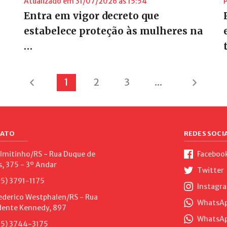
Atualizado em 31/07/2026 às 15:54
Entra em vigor decreto que
estabelece proteção às mulheres na
…
1
2
3
...
ATO
REDES SOCIA
lmitinho/RS - Rua Duque de
Faceboo
s, 375 - 3º Andar
Twitter
5) 3791-1175
Instagr
ederico Westphalen/RS - Rua
WhatsApp
dente Kennedy, 897
WhatsAp
5) 3744-3175