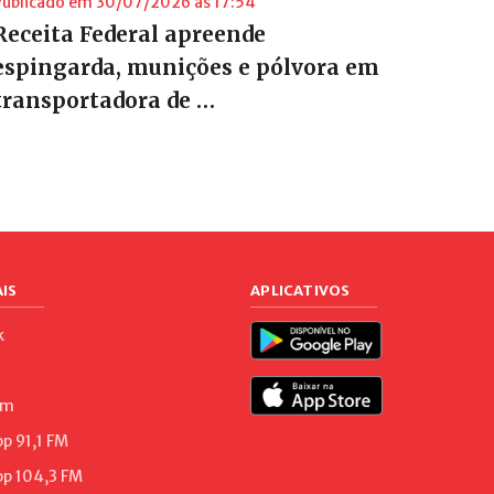
Publicado em 30/07/2026 às 17:54
Receita Federal apreende
espingarda, munições e pólvora em
transportadora de …
IS
APLICATIVOS
k
am
 91,1 FM
p 104,3 FM