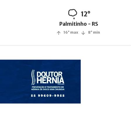
12°
Palmitinho - RS
16° max
8° min