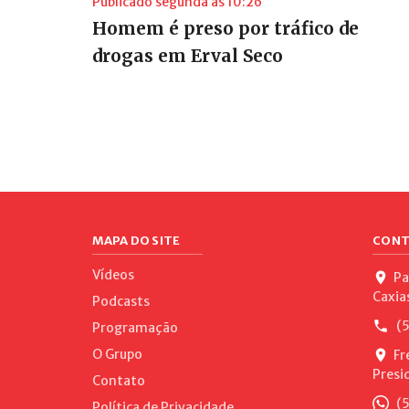
Publicado segunda às 10:26
Homem é preso por tráfico de
drogas em Erval Seco
MAPA DO SITE
CONT
Vídeos
Pa
Caxia
Podcasts
(5
Programação
O Grupo
Fr
Presi
Contato
(5
Política de Privacidade