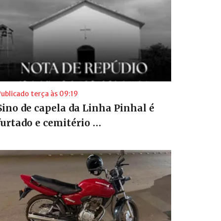
ublicado terça às 09:19
Sino de capela da Linha Pinhal é
furtado e cemitério …