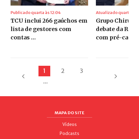
Publicado quarta às 12:04
Atualizado quarta às 1
TCU inclui 266 gaúchos em
Grupo Chiru t
lista de gestores com
debate da Rádi
contas …
com pré-candi
1
2
3
...
MAPA DO SITE
Vídeos
Podcasts