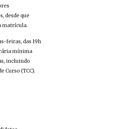
ores
s, desde que
 matrícula.
s-feiras, das 19h
orária mínima
as, incluindo
de Curso (TCC).