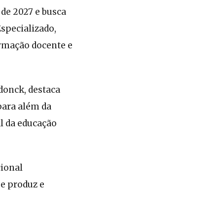
de 2027 e busca
specializado,
ormação docente e
donck, destaca
para além da
l da educação
cional
ue produz e