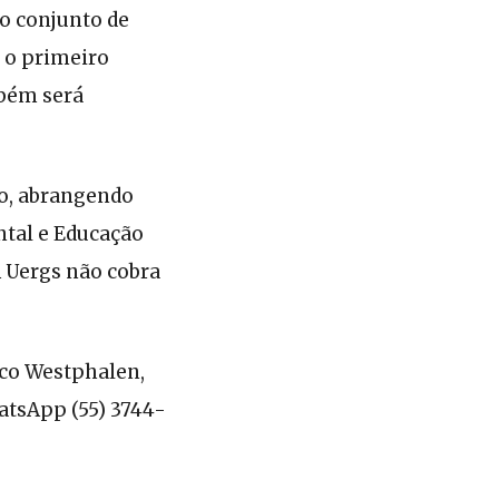
o conjunto de
 o primeiro
mbém será
ão, abrangendo
tal e Educação
A Uergs não cobra
ico Westphalen,
atsApp (55) 3744-