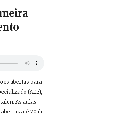
imeira
ento
ções abertas para
ecializado (AEE),
halen. As aulas
 abertas até 20 de