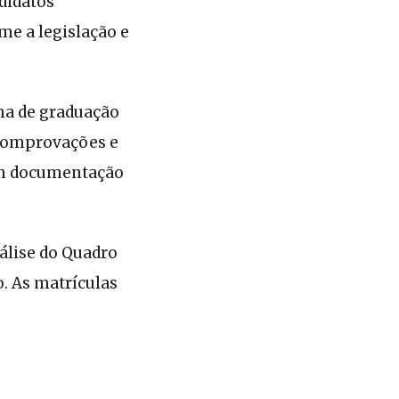
ndidatos
e a legislação e
ma de graduação
 comprovações e
om documentação
nálise do Quadro
o. As matrículas