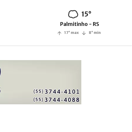
15°
Palmitinho - RS
17° max
8° min