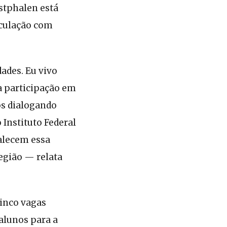
stphalen está
iculação com
ades. Eu vivo
a participação em
os dialogando
Instituto Federal
talecem essa
egião — relata
cinco vagas
alunos para a