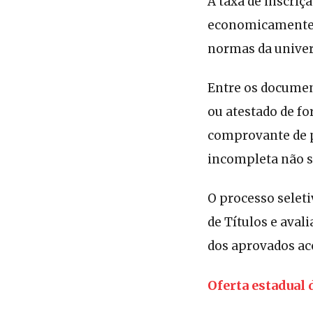
A taxa de inscriç
economicamente h
normas da univer
Entre os documen
ou atestado de f
comprovante de p
incompleta não 
O processo seleti
de Títulos e aval
dos aprovados ac
Oferta estadual 