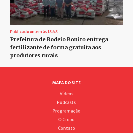
Publicado ontem às 18:48
Prefeitura de Rodeio Bonito entrega
fertilizante de forma gratuita aos
produtores rurais
MAPA DO SITE
Vídeos
Podcasts
Programação
O Grupo
Contato