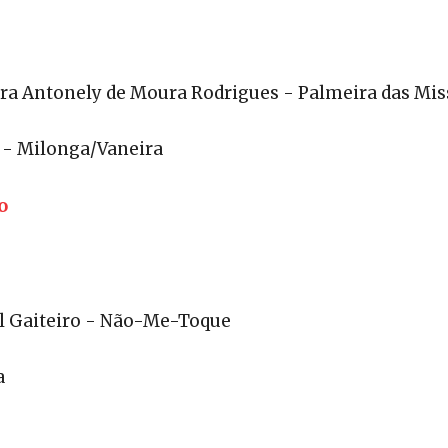
dra Antonely de Moura Rodrigues - Palmeira das Mi
 - Milonga/Vaneira
o
el Gaiteiro - Não-Me-Toque
a