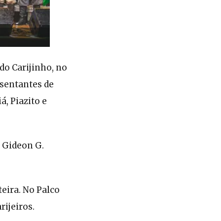
do Carijinho, no
esentantes de
á, Piazito e
 Gideon G.
eira. No Palco
ijeiros.