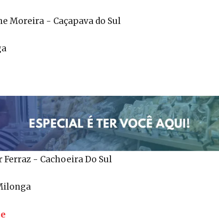
ne Moreira - Caçapava do Sul
ga
r Ferraz - Cachoeira Do Sul
 Milonga
te