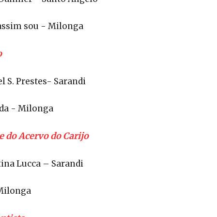
assim sou - Milonga
o
el S. Prestes- Sarandi
ida - Milonga
e do Acervo do Carijo
tina Lucca – Sarandi
Milonga