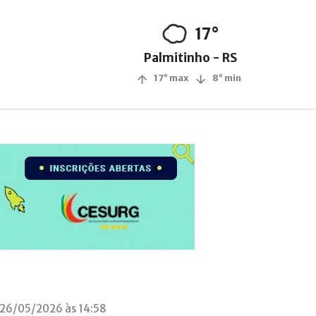
17°
Palmitinho - RS
17° max
8° min
 26/05/2026 às 14:58