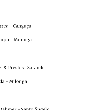
orrea - Canguçu
empo - Milonga
el S. Prestes- Sarandi
ida - Milonga
a Dahmer - Santo Ângelo