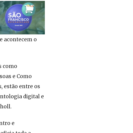
s e acontecem o
as como
ssoas e Como
, estão entre os
tologia digital e
holl.
ntro e