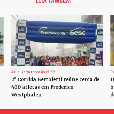
LEIA TAMBÉM
Atualizado terça às 15:59
P
2ª Corrida Bertoletti reúne cerca de
U
400 atletas em Frederico
b
Westphalen
d