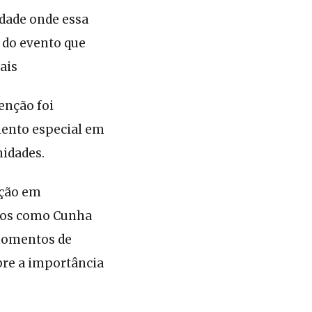
idade onde essa
 do evento que
ais
enção foi
mento especial em
nidades.
ação em
pios como Cunha
 momentos de
bre a importância