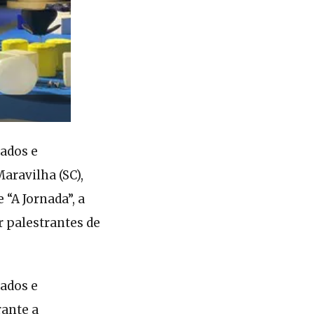
eados e
aravilha (SC),
e “A Jornada”, a
r palestrantes de
eados e
rante a