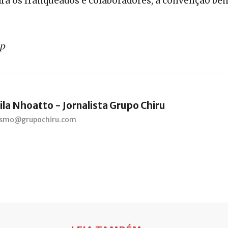
a os franqueados e colaboradores, a convenção bene
op
ila Nhoatto - Jornalista Grupo Chiru
lismo@grupochiru.com