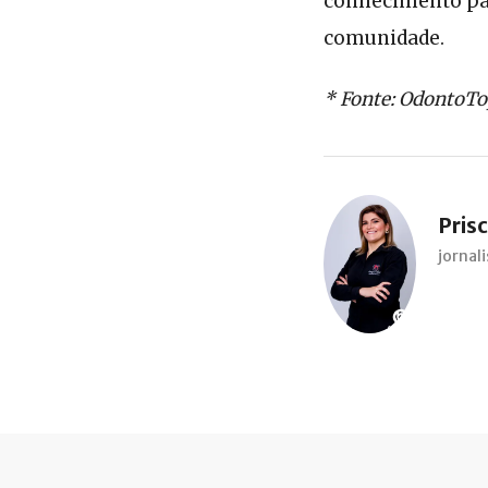
conhecimento par
comunidade.
* Fonte: OdontoT
Prisc
jorna