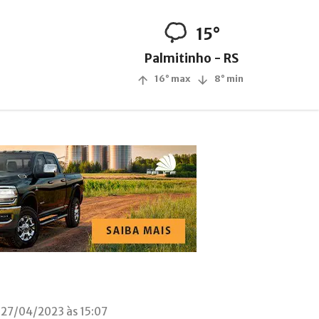
15°
Palmitinho - RS
16° max
8° min
 27/04/2023 às 15:07