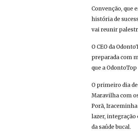
Convenção, que es
história de suce
vai reunir palest
O CEO da OdontoT
preparada com mu
que a OdontoTop 
O primeiro dia d
Maravilha com os
Porã, Iraceminha
lazer, integração
da saúde bucal.