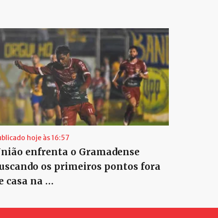
ublicado hoje às 16:57
nião enfrenta o Gramadense
uscando os primeiros pontos fora
e casa na …