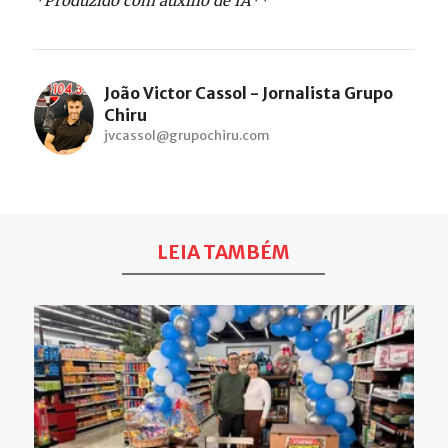
*Produzido com auxílio de IA**
João Victor Cassol - Jornalista Grupo
Chiru
jvcassol@grupochiru.com
LEIA TAMBÉM