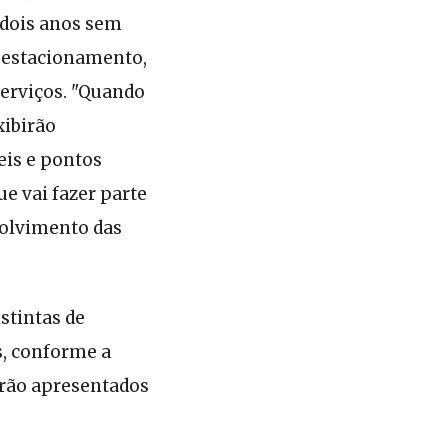
 dois anos sem
a estacionamento,
serviços. "Quando
xibirão
eis e pontos
e vai fazer parte
volvimento das
stintas de
, conforme a
erão apresentados