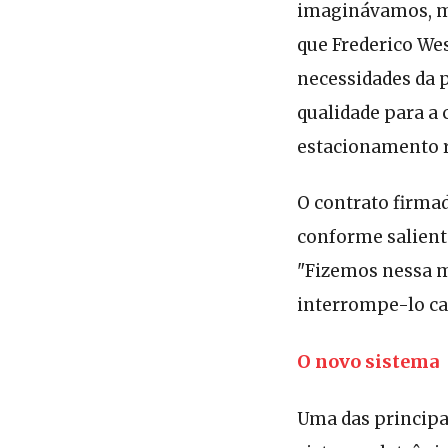
imaginávamos, ma
que Frederico We
necessidades da 
qualidade para a
estacionamento r
O contrato firma
conforme salient
"Fizemos nessa m
interrompe-lo cas
O novo sistema
Uma das principai