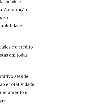
a cidade e
to. A operação
paza
 mobilidade
ades e o crédito
istas em todas
otativo atende
o e rotatividade
lanejamento e
que