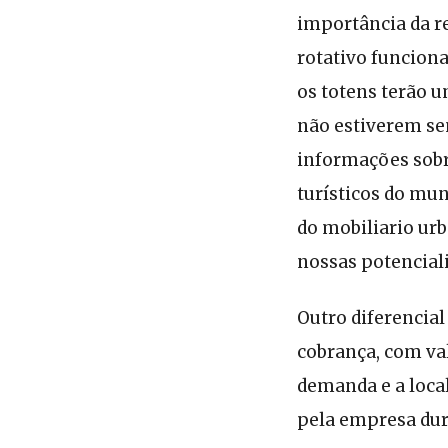
importância da r
rotativo funciona
os totens terão u
não estiverem se
informações sobre
turísticos do mun
do mobiliario ur
nossas potenciali
Outro diferencial
cobrança, com va
demanda e a loca
pela empresa dur