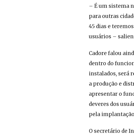
– É um sistema n
para outras cida
45 dias e teremos
usuários – salie
Cadore falou ain
dentro do funcio
instalados, será
a produção e dist
apresentar o fun
deveres dos usuár
pela implantação
O secretário de I