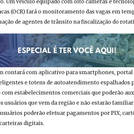
o. Um veículo equipado com oito câmeras e tecnolog
acas (OCR) fará o monitoramento das vagas em temp
ação de agentes de trânsito na fiscalização do rotat
 contará com aplicativo para smartphones, portal 
eligentes e totens de autoatendimento espalhados pe
 com estabelecimentos comerciais que poderão auxi
s usuários que vem da região e não estarão familia
usuários poderão efetuar pagamentos por PIX, cartõ
arteiras digitais.