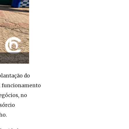
plantação do
em funcionamento
egócios, no
sórcio
ho.