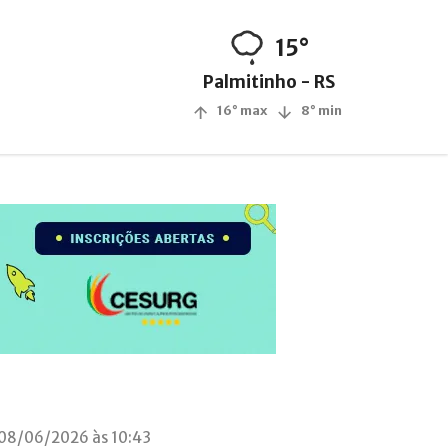
15°
Palmitinho - RS
16° max
8° min
 08/06/2026 às 10:43