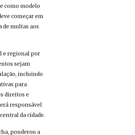
ade como modelo
 deve começar em
a de multas aos
 e regional por
entos sejam
lação, incluindo
ativas para
 direitos e
será responsável
entral da cidade.
ocha, ponderou a