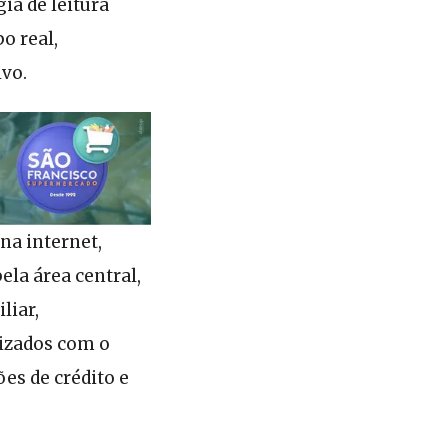
ia de leitura
o real,
ivo.
na internet,
la área central,
liar,
rizados com o
es de crédito e