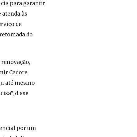
ia para garantir
 atenda às
rviço de
 retomada do
 renovação,
nir Cadore.
 ou até mesmo
isa", disse.
sencial por um