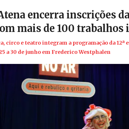
Atena encerra inscrições da
com mais de 100 trabalhos 
, circo e teatro integram a programação da 12ª e
 25 a 30 de junho em Frederico Westphalen