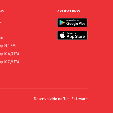
IS
APLICATIVOS
k
am
 91,1 FM
p 104,3 FM
p 107,9 FM
Desenvolvido na
Tuhl Software