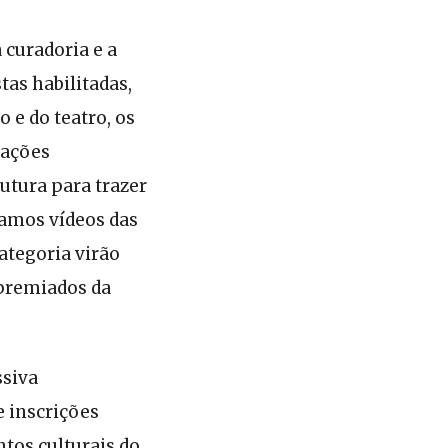
 curadoria e a
as habilitadas,
o e do teatro, os
tações
rutura para trazer
tamos vídeos das
ategoria virão
 premiados da
ssiva
e inscrições
tos culturais do