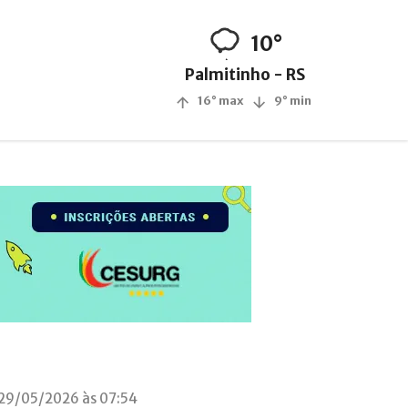
10°
Palmitinho - RS
16° max
9° min
 29/05/2026 às 07:54