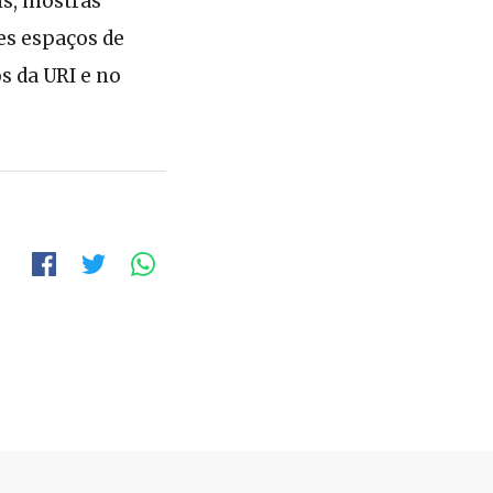
is, mostras
es espaços de
s da URI e no