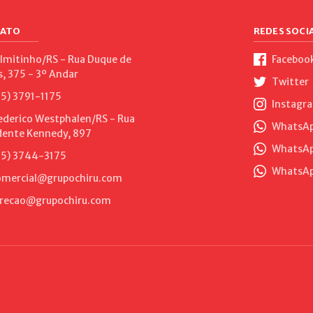
ATO
REDES SOCIA
lmitinho/RS - Rua Duque de
Faceboo
s, 375 - 3º Andar
Twitter
5) 3791-1175
Instagr
ederico Westphalen/RS - Rua
WhatsApp
dente Kennedy, 897
WhatsAp
5) 3744-3175
WhatsAp
mercial@grupochiru.com
recao@grupochiru.com