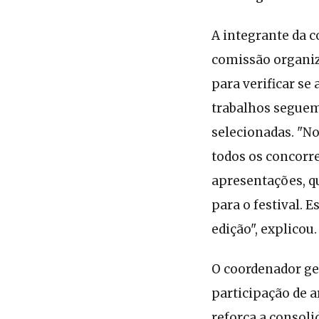
A integrante da c
comissão organiza
para verificar se 
trabalhos seguem
selecionadas. "No
todos os concorre
apresentações, qu
para o festival.
edição", explicou.
O coordenador ger
participação de a
reforça a consoli