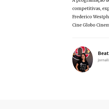
A programação do
competitivas, exp
Frederico Westph
Cine Globo Cinem
Beatr
jorna