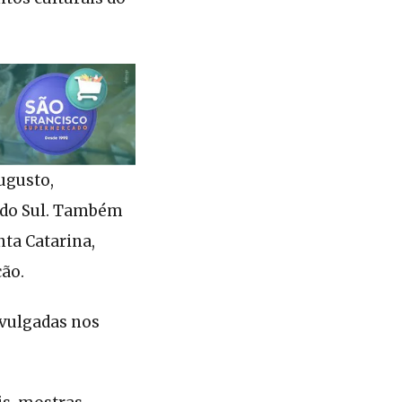
ugusto,
e do Sul. Também
ta Catarina,
ão.
ivulgadas nos