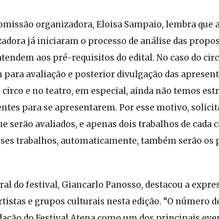
omissão organizadora, Eloisa Sampaio, lembra que a
dora já iniciaram o processo de análise das propost
atendem aos pré-requisitos do edital. No caso do circ
 para avaliação e posterior divulgação das apresen
 circo e no teatro, em especial, ainda não temos est
ntes para se apresentarem. Por esse motivo, solici
e serão avaliados, e apenas dois trabalhos de cada c
 Esses trabalhos, automaticamente, também serão os
al do festival, Giancarlo Panosso, destacou a expre
rtistas e grupos culturais nesta edição. “O número d
dação do Festival Atena como um dos principais even