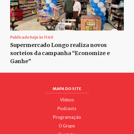
Publicado hoje às 11:40
Supermercado Longo realiza novos
sorteios da campanha “Economize e
Ganhe”
MAPA DO SITE
Vídeos
Podcasts
Programação
O Grupo