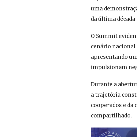
uma demonstração
da última década 
O Summit eviden
cenário nacional
apresentando uma
impulsionam negó
Durante a abertur
a trajetória cons
cooperados e da 
compartilhado.