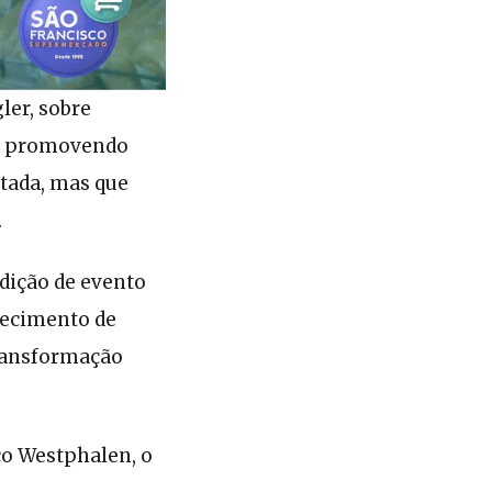
ler, sobre
o, promovendo
ctada, mas que
.
dição de evento
lecimento de
ransformação
co Westphalen, o