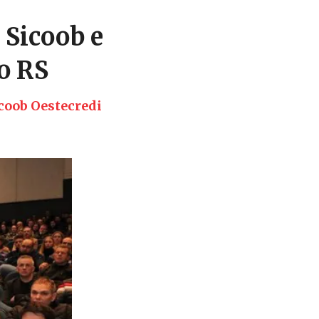
Sicoob e
o RS
coob Oestecredi