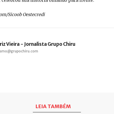
 celebrou sua história olhando para frente.
om/Sicoob Oestecredi
iz Vieira - Jornalista Grupo Chiru
lismo@grupochiru.com
LEIA TAMBÉM