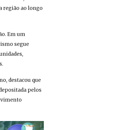
 região ao longo
ão. Em um
ivismo segue
unidades,
s.
ano, destacou que
 depositada pelos
olvimento