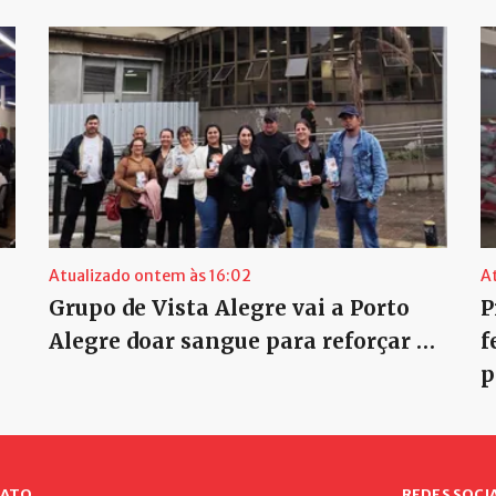
Atualizado ontem às 16:02
A
Grupo de Vista Alegre vai a Porto
P
Alegre doar sangue para reforçar …
f
p
ATO
REDES SOCIA