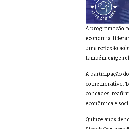
A programação co
economia, lidera
uma reflexão sob
também exige rel
A participação d
comemorativo. To
conexões, reafir
econômica e soci
Quinze anos depo