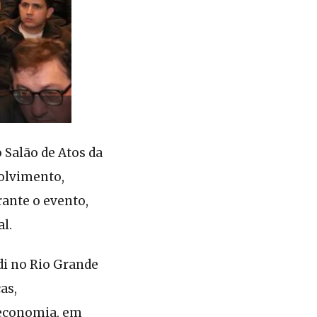
Salão de Atos da
olvimento,
rante o evento,
l.
di no Rio Grande
as,
a economia, em