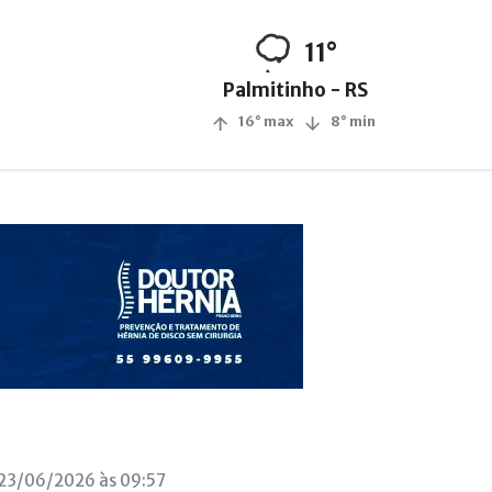
11°
Palmitinho - RS
16° max
8° min
 23/06/2026 às 09:57