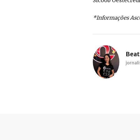
Sicoob Oestecredi
*Informações Asc
Beatr
jorna