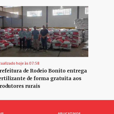
tualizado hoje às 07:58
refeitura de Rodeio Bonito entrega
ertilizante de forma gratuita aos
rodutores rurais
IS
APLICATIVOS