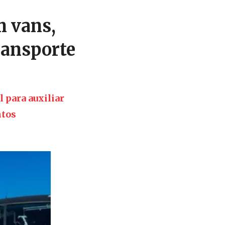
m vans,
ransporte
 para auxiliar
ntos