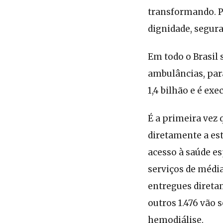
transformando. P
dignidade, segur
Em todo o Brasil 
ambulâncias, par
1,4 bilhão e é ex
É a primeira vez 
diretamente a es
acesso à saúde esp
serviços de média
entregues direta
outros 1.476 vão 
hemodiálise.