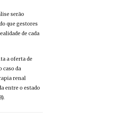
lise serão
do que gestores
realidade de cada
ta a oferta de
o caso da
rapia renal
da entre o estado
).