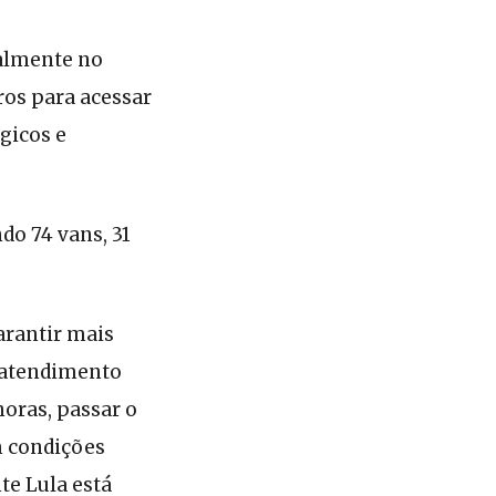
palmente no
ros para acessar
gicos e
do 74 vans, 31
arantir mais
 atendimento
oras, passar o
m condições
te Lula está