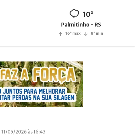
10°
Palmitinho - RS
16° max
8° min
 11/05/2026 às 16:43