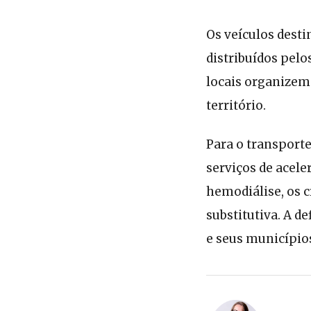
Os veículos desti
distribuídos pel
locais organizem 
território.
Para o transporte
serviços de acele
hemodiálise, os c
substitutiva. A d
e seus municípios