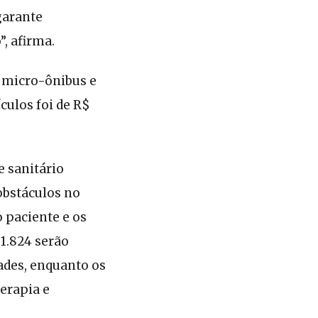
garante
, afirma.
, micro-ônibus e
ulos foi de R$
e sanitário
obstáculos no
o paciente e os
 1.824 serão
ades, enquanto os
terapia e