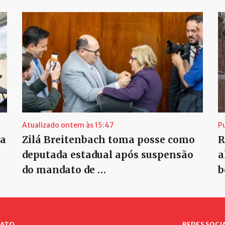
Atualizado ontem às 15:47
P
ra
Zilá Breitenbach toma posse como
R
deputada estadual após suspensão
a
do mandato de …
b
ATO
REDES SOCIA