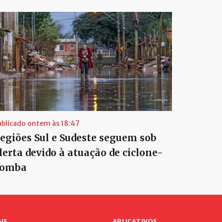
ublicado ontem às 18:47
egiões Sul e Sudeste seguem sob
lerta devido à atuação de ciclone-
omba
IS
APLICATIVOS