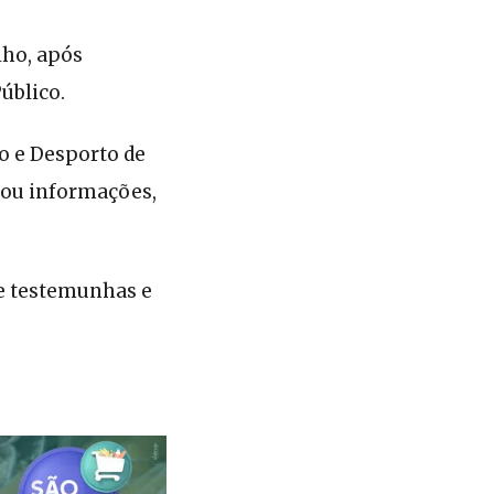
lho, após
Público.
o e Desporto de
sou informações,
de testemunhas e