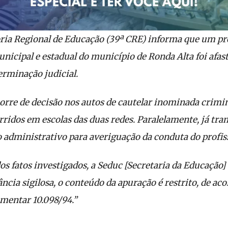
ria Regional de Educação (39ª CRE) informa que um p
nicipal e estadual do município de Ronda Alta foi afas
erminação judicial.
rre de decisão nos autos de cautelar inominada crimin
idos em escolas das duas redes. Paralelamente, já tra
administrativo para averiguação da conduta do profiss
os fatos investigados, a Seduc [Secretaria da Educação] 
ância sigilosa, o conteúdo da apuração é restrito, de ac
mentar 10.098/94.”