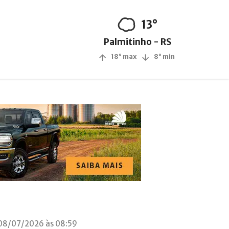
13°
Palmitinho - RS
18° max
8° min
08/07/2026 às 08:59