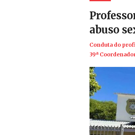
Professo
abuso se
Conduta do prof
39ª Coordenadori