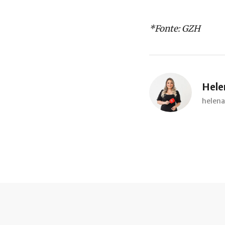
*Fonte: GZH
Hele
helen