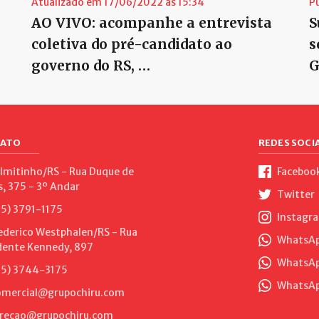
Atualizado em 17/06/2022 às 15:34
P
AO VIVO: acompanhe a entrevista
S
coletiva do pré-candidato ao
s
governo do RS, …
G
ATO
REDES SOCIA
lmitinho/RS - Rua Duque de
Faceboo
s, 375 - 3º Andar
Twitter
5) 3791-1175
Instagr
ederico Westphalen/RS - Rua
WhatsApp
dente Kennedy, 897
WhatsAp
5) 3744-3175
WhatsAp
mercial@grupochiru.com
recao@grupochiru.com