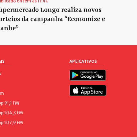
ublicado ontem às 11:40
upermercado Longo realiza novos
orteios da campanha “Economize e
anhe”
IS
APLICATIVOS
k
am
 91,1 FM
p 104,3 FM
p 107,9 FM