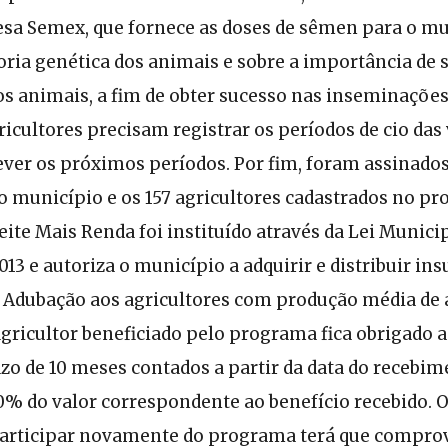
sa Semex, que fornece as doses de sêmen para o mun
ria genética dos animais e sobre a importância de se
os animais, a fim de obter sucesso nas inseminações a
ricultores precisam registrar os períodos de cio das v
ever os próximos períodos. Por fim, foram assinados
o município e os 157 agricultores cadastrados no p
te Mais Renda foi instituído através da Lei Municipa
13 e autoriza o município a adquirir e distribuir in
 Adubação aos agricultores com produção média de at
agricultor beneficiado pelo programa fica obrigado a
o de 10 meses contados a partir da data do recebim
0% do valor correspondente ao benefício recebido. 
participar novamente do programa terá que compr