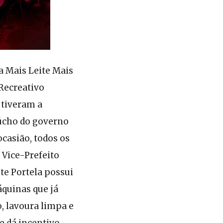
a Mais Leite Mais
Recreativo
 tiveram a
úcho do governo
ocasião, todos os
 Vice-Prefeito
te Portela possui
áquinas que já
, lavoura limpa e
e dá incentivo