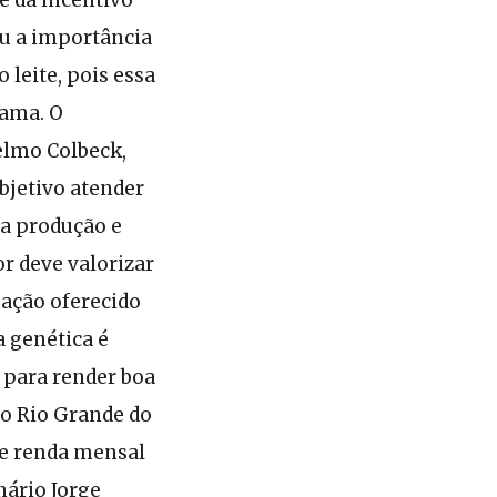
ou a importância
 leite, pois essa
rama. O
elmo Colbeck,
bjetivo atender
 a produção e
r deve valorizar
ação oferecido
 genética é
 para render boa
do Rio Grande do
 de renda mensal
nário Jorge