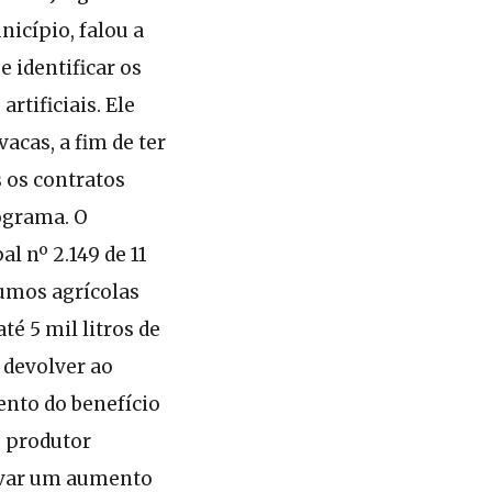
icípio, falou a
 identificar os
rtificiais. Ele
acas, a fim de ter
 os contratos
rograma. O
l nº 2.149 de 11
sumos agrícolas
é 5 mil litros de
 devolver ao
ento do benefício
O produtor
ovar um aumento