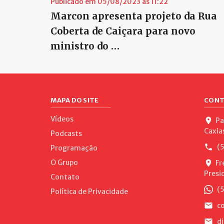
Publicado em 05/08/2023 às 11:22
Marcon apresenta projeto da Rua
Coberta de Caiçara para novo
ministro do …
MAPA DO SITE
CONT
Vídeos
Pa
Caxia
Podcasts
(5
Programação
O Grupo
Fr
Presi
Contato
(5
Política de Privacidade
co
di