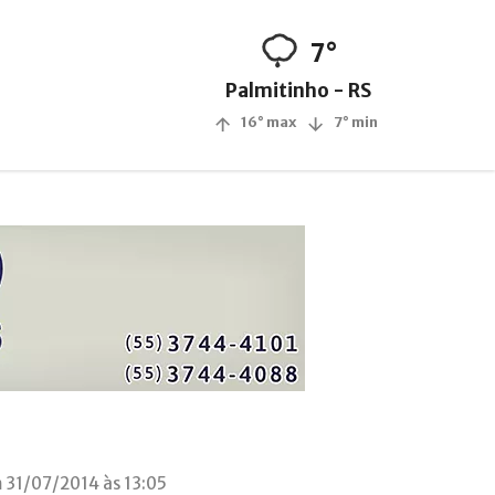
7°
Palmitinho - RS
16° max
7° min
 31/07/2014 às 13:05