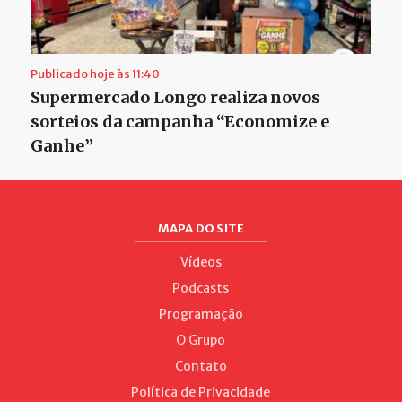
Publicado hoje às 11:40
Supermercado Longo realiza novos
sorteios da campanha “Economize e
Ganhe”
MAPA DO SITE
Vídeos
Podcasts
Programação
O Grupo
Contato
Política de Privacidade