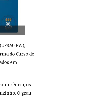
 (UFSM-FW),
turma do Curso de
iados em
conferência, os
uizinho. O grau