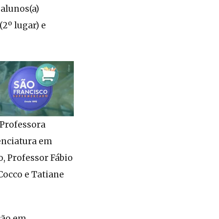
alunos(a)
2º lugar) e
 Professora
cenciatura em
, Professor Fábio
Cocco e Tatiane
ção em