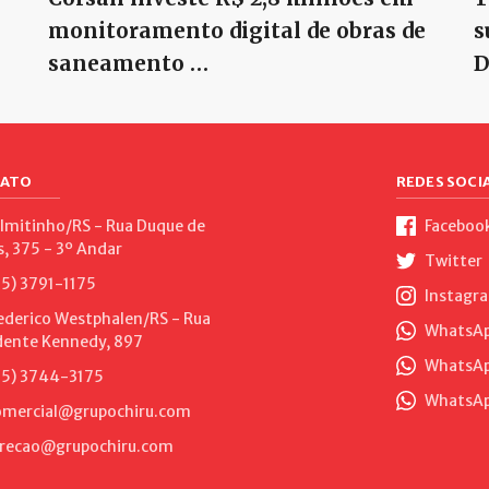
monitoramento digital de obras de
s
saneamento …
D
ATO
REDES SOCIA
lmitinho/RS - Rua Duque de
Faceboo
s, 375 - 3º Andar
Twitter
5) 3791-1175
Instagr
ederico Westphalen/RS - Rua
WhatsApp
dente Kennedy, 897
WhatsAp
5) 3744-3175
WhatsAp
mercial@grupochiru.com
recao@grupochiru.com