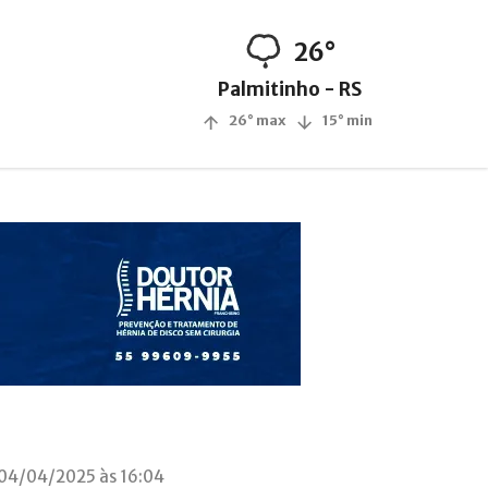
26°
Palmitinho - RS
26° max
15° min
 04/04/2025 às 16:04