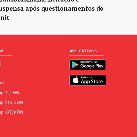
uspensa após questionamentos do
nit
IS
APLICATIVOS
k
am
 91,1 FM
p 104,3 FM
p 107,9 FM