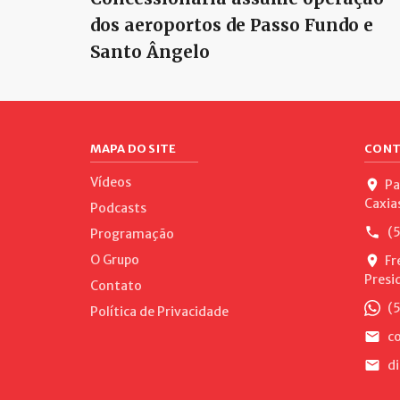
dos aeroportos de Passo Fundo e
Santo Ângelo
MAPA DO SITE
CONT
Vídeos
Pa
Caxia
Podcasts
(5
Programação
O Grupo
Fr
Presi
Contato
(5
Política de Privacidade
co
di