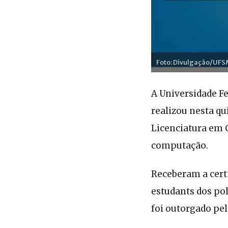
Foto: Divulgação/UF
A Universidade F
realizou nesta qu
Licenciatura em 
computação.
Receberam a certi
estudants dos pol
foi outorgado pel