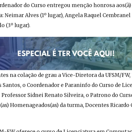
ordenador do Curso entregou menção honrosa aos(à) 
: Neimar Alves (1º lugar), Angela Raquel Cembranel (
o (3º lugar).
tes na colação de grau a Vice-Diretora da UFSM/FW,
s Santos, o Coordenador e Paraninfo do Curso de Li
rofessor Sidnei Renato Silveira, o Patrono do Curso
os(as) Homenageados(as) da turma, Docentes Ricardo 
M-FW oferece o curso de Licenciatura em Computa