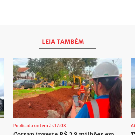
LEIA TAMBÉM
Publicado ontem às 17:08
A
Corsan investe R$ 2,8 milhões em
T