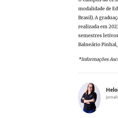
modalidade de Edu
Brasil). A gradua
realizada em 2023
semestres letivos
Balneário Pinhal,
*Informações A
Heloi
jorna