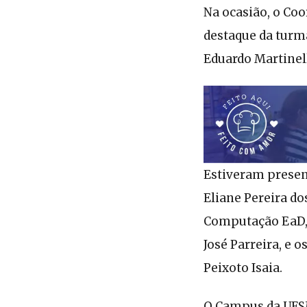
Na ocasião, o Co
destaque da turma
Eduardo Martinell
Estiveram presen
Eliane Pereira do
Computação EaD, P
José Parreira, e 
Peixoto Isaia.
O Campus da UFS