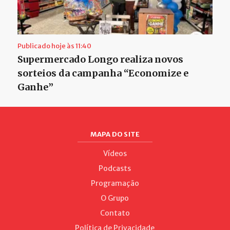
Publicado hoje às 11:40
Supermercado Longo realiza novos
sorteios da campanha “Economize e
Ganhe”
MAPA DO SITE
Vídeos
Podcasts
Programação
O Grupo
Contato
Política de Privacidade