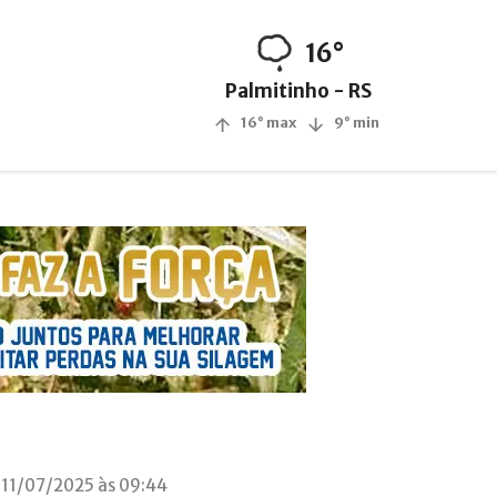
16°
Palmitinho - RS
16° max
9° min
 11/07/2025 às 09:44