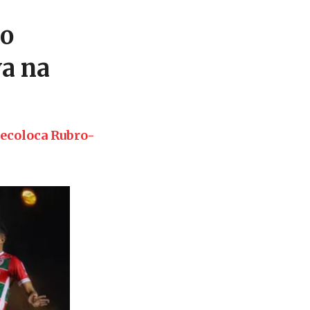
co
va na
recoloca Rubro-