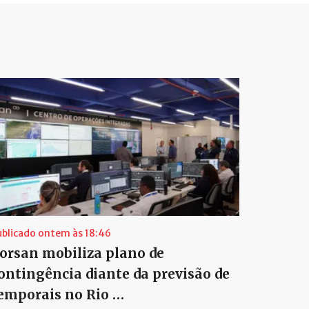
ublicado ontem às 18:46
orsan mobiliza plano de
ontingência diante da previsão de
emporais no Rio …