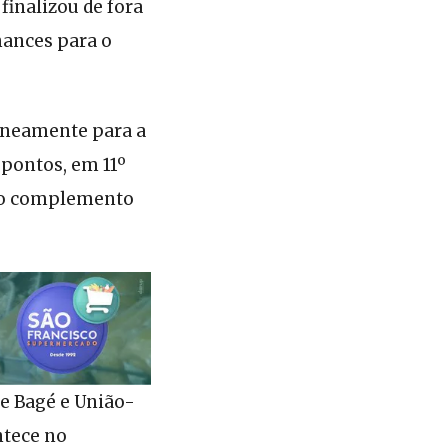
finalizou de fora
chances para o
aneamente para a
 pontos, em 11º
 no complemento
re Bagé e União-
ntece no