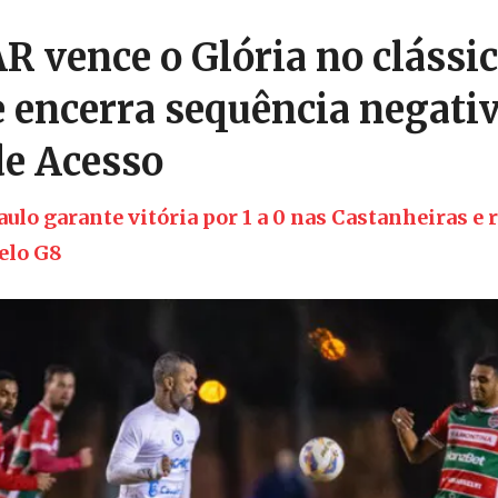
R vence o Glória no clássi
e encerra sequência negati
de Acesso
ulo garante vitória por 1 a 0 nas Castanheiras e 
elo G8