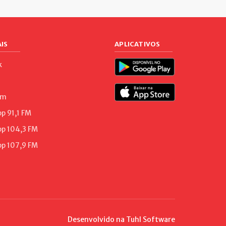
IS
APLICATIVOS
k
am
 91,1 FM
p 104,3 FM
p 107,9 FM
Desenvolvido na
Tuhl Software