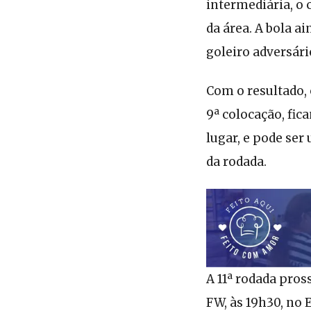
intermediária, o 
da área. A bola a
goleiro adversári
Com o resultado,
9ª colocação, fic
lugar, e pode se
da rodada.
A 11ª rodada pros
FW, às 19h30, no