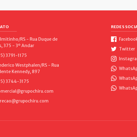
ATO
REDES SOCIA
lmitinho/RS - Rua Duque de
Faceboo
s, 375 - 3º Andar
Twitter
5) 3791-1175
Instagr
ederico Westphalen/RS - Rua
WhatsApp
dente Kennedy, 897
WhatsAp
5) 3744-3175
WhatsAp
mercial@grupochiru.com
recao@grupochiru.com