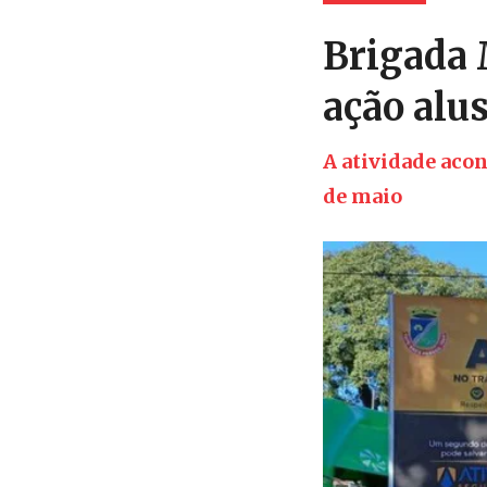
Brigada 
ação alu
A atividade acon
de maio