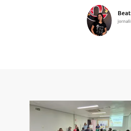
Beatr
jorna