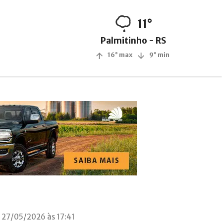
11°
Palmitinho - RS
16° max
9° min
 27/05/2026 às 17:41