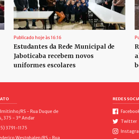
Publicado hoje às 16:16
P
Estudantes da Rede Municipal de
R
Jaboticaba recebem novos
a
uniformes escolares
b
ATO
REDES SOCIA
lmitinho/RS - Rua Duque de
Faceboo
s, 375 - 3º Andar
Twitter
5) 3791-1175
Instagr
ederico Westphalen/RS - Rua