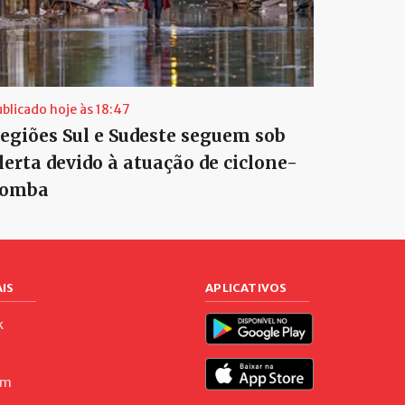
ublicado hoje às 18:47
egiões Sul e Sudeste seguem sob
lerta devido à atuação de ciclone-
omba
IS
APLICATIVOS
k
am