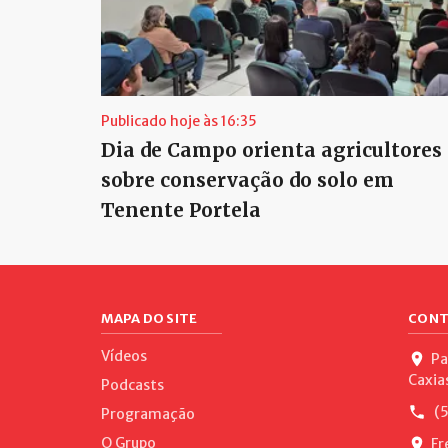
Publicado hoje às 16:35
Dia de Campo orienta agricultores
sobre conservação do solo em
Tenente Portela
MAPA DO SITE
CONT
Vídeos
Pa
Caxia
Podcasts
(5
Programação
O Grupo
Fr