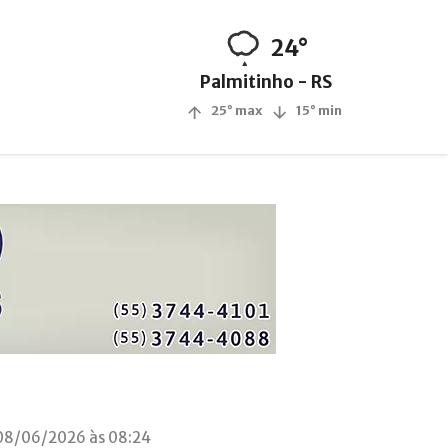
24°
Palmitinho - RS
25° max
15° min
08/06/2026 às 08:24