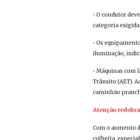
• O condutor deve
categoria exigida
• Os equipamento
iluminação, indic
• Máquinas com l
Trânsito (AET). A
caminhão pranch
Atenção redobr
Com o aumento da
colheita, especi