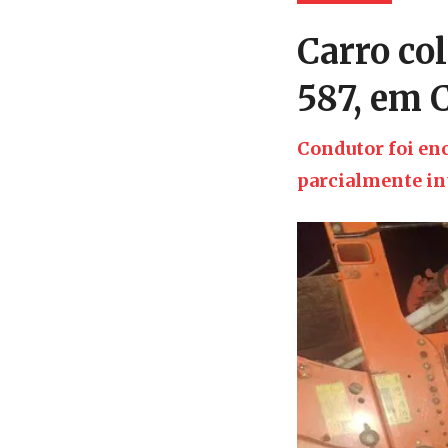
Carro co
587, em C
Condutor foi en
parcialmente i