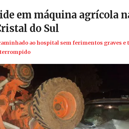
lide em máquina agrícola 
ristal do Sul
caminhado ao hospital sem ferimentos graves e t
nterrompido