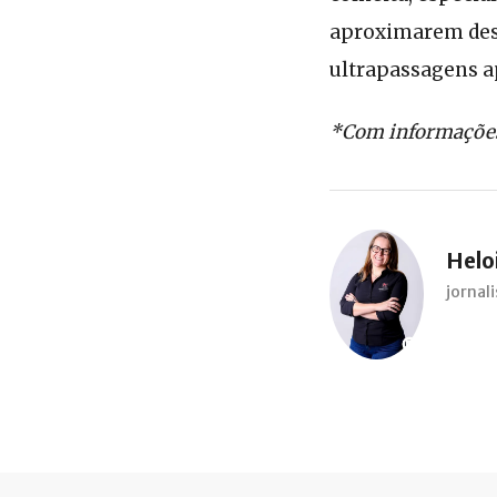
aproximarem dess
ultrapassagens a
*Com informações 
Heloi
jorna