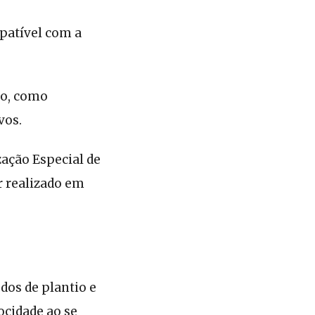
mpatível com a
ão, como
vos.
ação Especial de
r realizado em
dos de plantio e
ocidade ao se