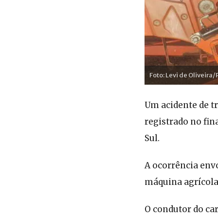
Foto: Levi de Oliveira
Um acidente de t
registrado no fin
Sul.
A ocorrência envo
máquina agrícola 
O condutor do car