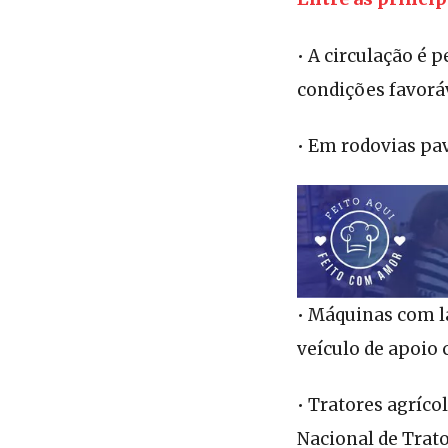
• A circulação é 
condições favoráv
• Em rodovias pa
• Máquinas com l
veículo de apoio 
• Tratores agríco
Nacional de Trato