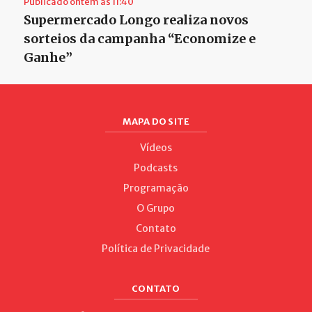
Publicado ontem às 11:40
Supermercado Longo realiza novos
sorteios da campanha “Economize e
Ganhe”
MAPA DO SITE
Vídeos
Podcasts
Programação
O Grupo
Contato
Política de Privacidade
CONTATO