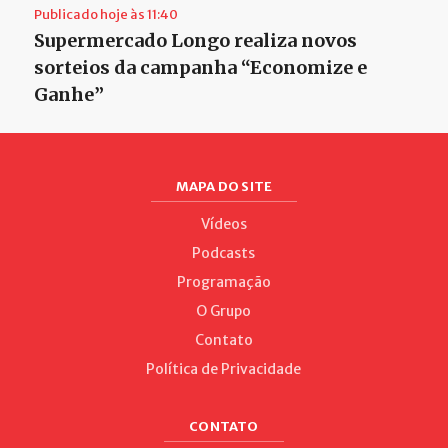
Publicado hoje às 11:40
Supermercado Longo realiza novos
sorteios da campanha “Economize e
Ganhe”
MAPA DO SITE
Vídeos
Podcasts
Programação
O Grupo
Contato
Política de Privacidade
CONTATO