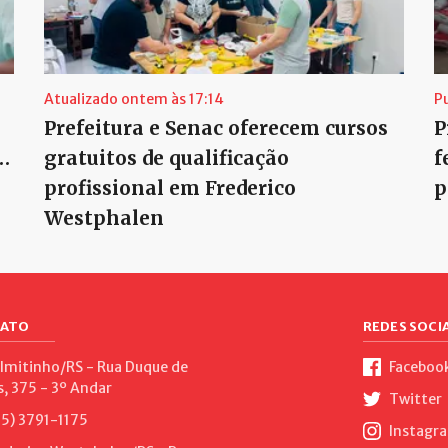
Atualizado ontem às 17:14
P
Prefeitura e Senac oferecem cursos
P
…
gratuitos de qualificação
f
profissional em Frederico
p
Westphalen
ATO
REDES SOCIA
lmitinho/RS - Rua Duque de
Faceboo
s, 375 - 3º Andar
Twitter
5) 3791-1175
Instagr