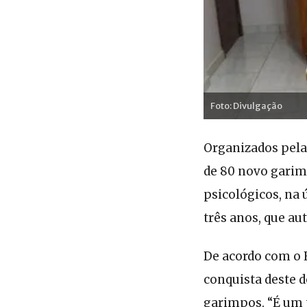
Foto: Divulgação
Organizados pela
de 80 novo garim
psicológicos, na 
três anos, que au
De acordo com o E
conquista deste 
garimpos. “É um t