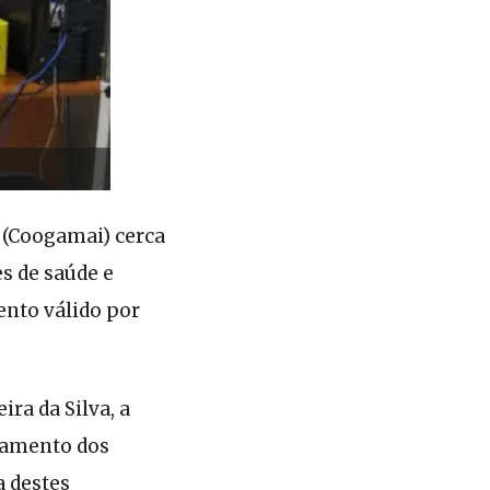
 (Coogamai) cerca
s de saúde e
ento válido por
ra da Silva, a
namento dos
a destes