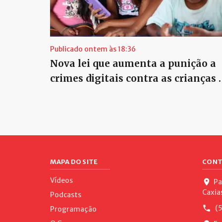
Publicado ontem às 18:36
Nova lei que aumenta a punição a
crimes digitais contra as crianças 
MAPA DO SITE
CONT
Vídeos
Pa
Caxia
Podcasts
(5
Programação