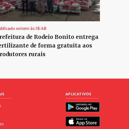
ublicado ontem às 18:48
refeitura de Rodeio Bonito entrega
ertilizante de forma gratuita aos
rodutores rurais
IS
APLICATIVOS
k
am