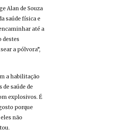
ge Alan de Souza
a saúde física e
 encaminhar até a
o destes
sear a pólvora”,
 a habilitação
s de saúde de
om explosivos. É
gosto porque
 eles não
tou.