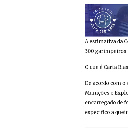
A estimativa da C
300 garimpeiros q
O que é Carta Bla
De acordo com o s
Munições e Explos
encarregado de f
especifico a quei