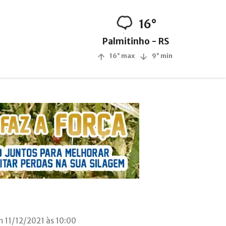
16°
Palmitinho - RS
16° max
9° min
m 11/12/2021 às 10:00