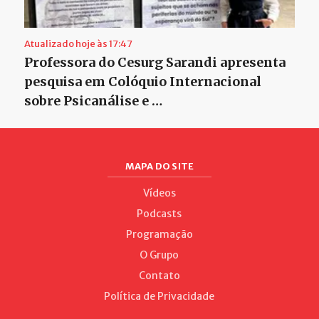
Atualizado hoje às 17:47
Professora do Cesurg Sarandi apresenta
pesquisa em Colóquio Internacional
sobre Psicanálise e …
MAPA DO SITE
Vídeos
Podcasts
Programação
O Grupo
Contato
Política de Privacidade