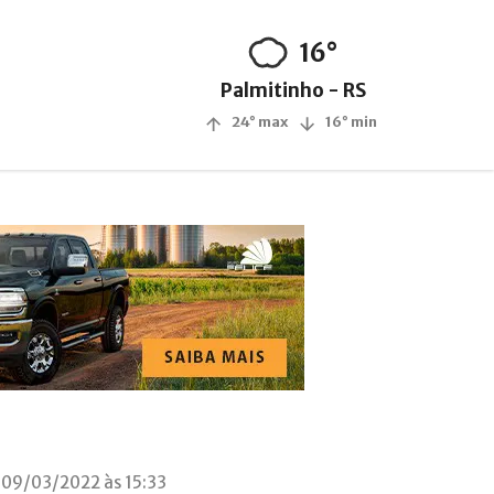
16°
Palmitinho - RS
24° max
16° min
 09/03/2022 às 15:33