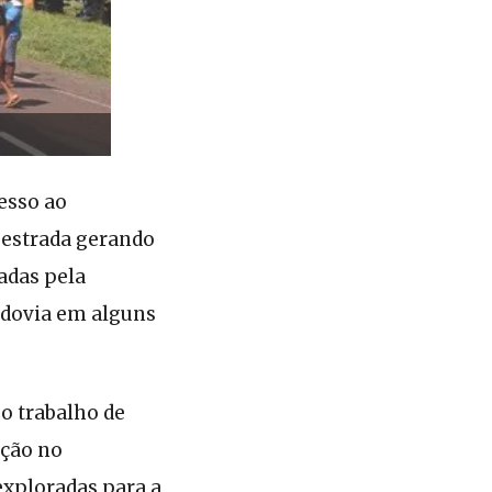
cesso ao
a estrada gerando
adas pela
odovia em alguns
o trabalho de
ação no
exploradas para a