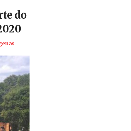
rte do
/2020
ígenas