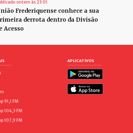
ublicado ontem às 23:01
nião Frederiquense conhece a sua
rimeira derrota dentro da Divisão
e Acesso
IS
APLICATIVOS
k
am
 91,1 FM
p 104,3 FM
p 107,9 FM