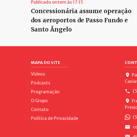
Publicado ontem às 17:15
Concessionária assume operação
dos aeroportos de Passo Fundo e
Santo Ângelo
MAPA DO SITE
CONT
Vídeos
Pa
Caxia
Podcasts
(5
Programação
O Grupo
Fr
Presi
Contato
(5
Política de Privacidade
co
di