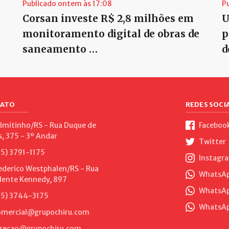
Publicado ontem às 17:08
P
Corsan investe R$ 2,8 milhões em
U
monitoramento digital de obras de
p
saneamento …
d
ATO
REDES SOCIA
lmitinho/RS - Rua Duque de
Faceboo
s, 375 - 3º Andar
Twitter
5) 3791-1175
Instagr
ederico Westphalen/RS - Rua
WhatsApp
dente Kennedy, 897
WhatsAp
5) 3744-3175
WhatsAp
mercial@grupochiru.com
recao@grupochiru.com