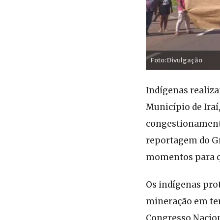
Foto: Divulgação
Indígenas realiza
Município de Iraí
congestionamento
reportagem do Gr
momentos para qu
Os indígenas prot
mineração em ter
Congresso Naciona