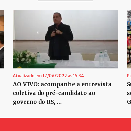
Atualizado em 17/06/2022 às 15:34
P
AO VIVO: acompanhe a entrevista
S
coletiva do pré-candidato ao
s
governo do RS, …
G