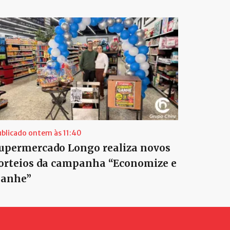
ublicado ontem às 11:40
upermercado Longo realiza novos
orteios da campanha “Economize e
anhe”