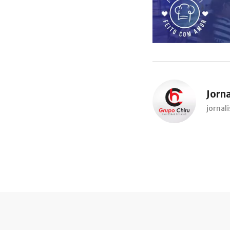
Jorn
jorna