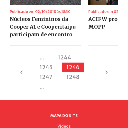
Publicado em 02/10/2018 às 18:30
Publicado em 02/10/20
Núcleos Femininos da
ACIFW promov
Cooper A1 e Cooperitaipu
MOPP
participam de encontro
...
1244
1245
1246
1247
1248
...
MAPA DO SITE
Vídeos