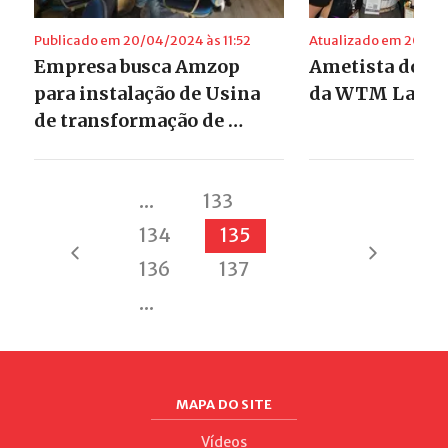
Publicado em 20/04/2024 às 11:52
Atualizado em 20/04/
Empresa busca Amzop
Ametista do Su
para instalação de Usina
da WTM Latin
de transformação de …
...
133
134
135
136
137
...
MAPA DO SITE
Vídeos