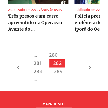
Atualizado em 22/07/2019 às 09:19
Publicado em 22/07/2
Três presos e um carro
Polícia prend
apreendido na Operação
violência dom
Avante do …
Iporã do Oeste
...
280
281
282
283
284
...
MAPA DO SITE