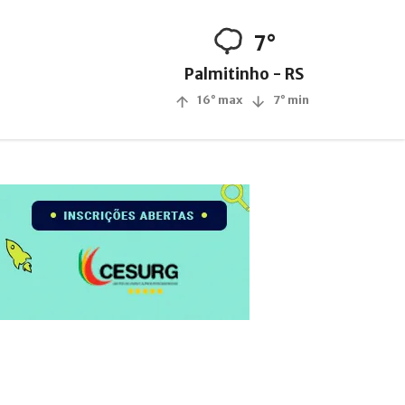
7°
Palmitinho - RS
16° max
7° min