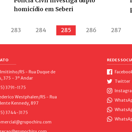
Polícia Civil investiga duplo
homicídio em Seberi
283
284
285
286
287
ATO
REDES SOCIA
lmitinho/RS - Rua Duque de
Faceboo
s, 375 - 3º Andar
Twitter
5) 3791-1175
Instagr
ederico Westphalen/RS - Rua
WhatsApp
dente Kennedy, 897
WhatsAp
5) 3744-3175
WhatsAp
mercial@grupochiru.com
recao@grupochiru.com