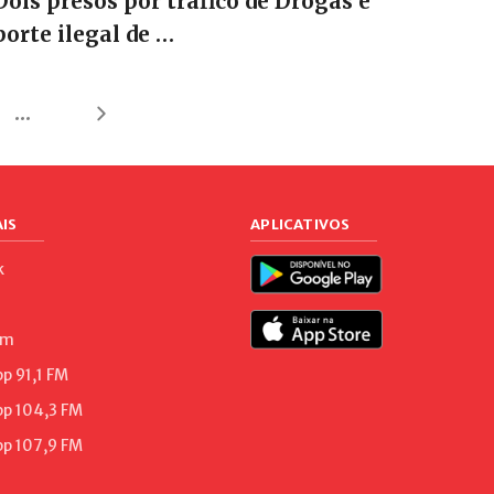
Dois presos por tráfico de Drogas e
porte ilegal de …
...
IS
APLICATIVOS
k
am
 91,1 FM
p 104,3 FM
p 107,9 FM