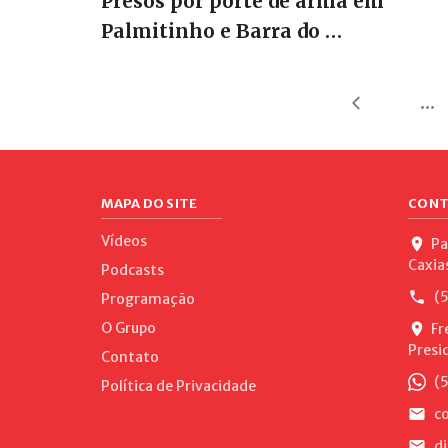
Presos por porte de arma em
Palmitinho e Barra do …
...
MAPA DO SITE
CONT
Vídeos
Pa
Caxia
Podcasts
(5
Programação
O Grupo
Fr
Presi
Contato
(5
Política de Privacidade
co
di