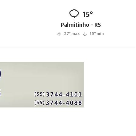
15°
Palmitinho - RS
27° max
15° min