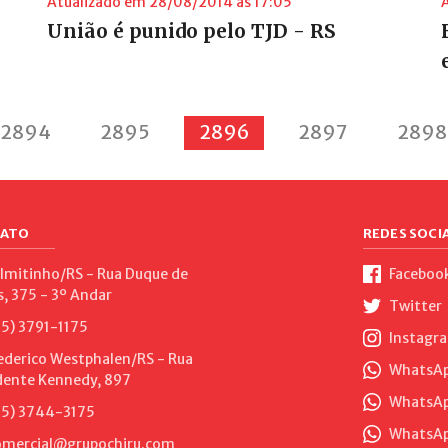
Atualizado em 28/08/2014 às 17:05
União é punido pelo TJD - RS
2894
2895
2896
2897
2898
ATO
REDES SOCIA
lmitinho/RS - Rua Duque de
Faceboo
s, 375 - 3º Andar
Twitter
5) 3791-1175
Instagr
ederico Westphalen/RS - Rua
WhatsApp
dente Kennedy, 897
WhatsAp
5) 3744-3175
WhatsAp
mercial@grupochiru.com