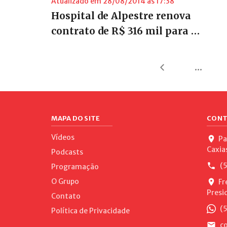
Atualizado em 28/08/2014 às 17:38
Hospital de Alpestre renova
contrato de R$ 316 mil para …
...
MAPA DO SITE
CONT
Vídeos
Pa
Caxia
Podcasts
(5
Programação
O Grupo
Fr
Presi
Contato
(5
Política de Privacidade
co