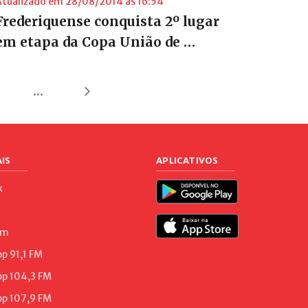
Atualizado em 28/08/2014 às 16:54
Frederiquense conquista 2º lugar
em etapa da Copa União de …
...
IS
APLICATIVOS
k
am
 91,1 FM
p 104,3 FM
p 107,9 FM