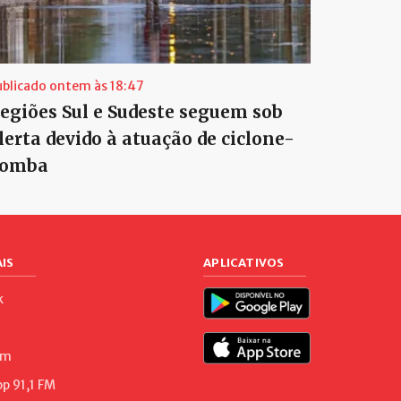
ublicado ontem às 18:47
egiões Sul e Sudeste seguem sob
lerta devido à atuação de ciclone-
omba
IS
APLICATIVOS
k
am
 91,1 FM