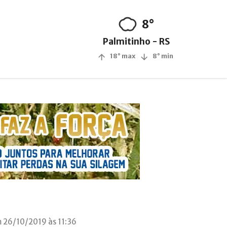
8°
Palmitinho - RS
18° max
8° min
 26/10/2019 às 11:36