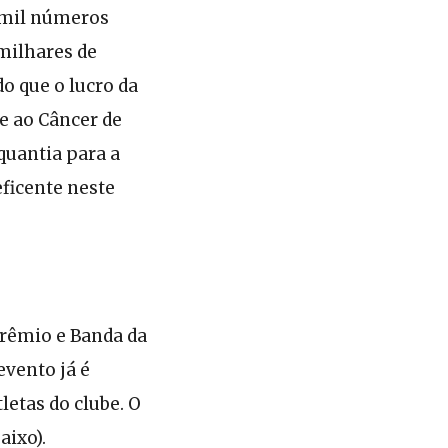
2 mil números
milhares de
o que o lucro da
te ao Câncer de
quantia para a
ficente neste
Grêmio e Banda da
evento já é
letas do clube. O
aixo).