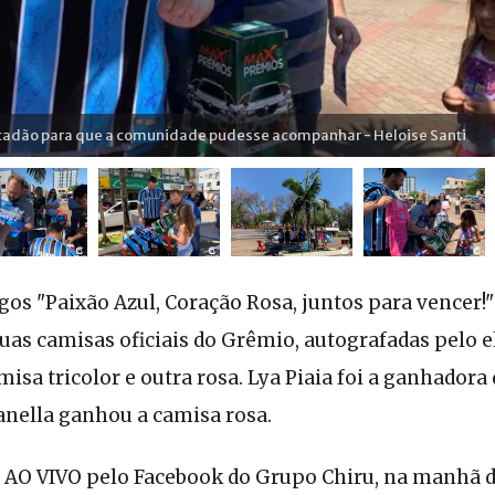
lçadão para que a comunidade pudesse acompanhar - Heloise Santi
os "Paixão Azul, Coração Rosa, juntos para vencer!"
as camisas oficiais do Grêmio, autografadas pelo e
misa tricolor e outra rosa. Lya Piaia foi a ganhadora
Zanella ganhou a camisa rosa.
u AO VIVO pelo Facebook do Grupo Chiru, na manhã d