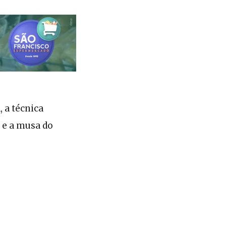
 a técnica
o e a musa do