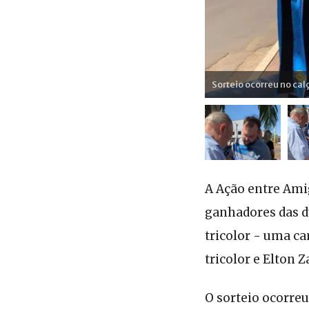
Sorteio ocorreu no ca
A Ação entre Amig
ganhadores das du
tricolor - uma ca
tricolor e Elton 
O sorteio ocorre