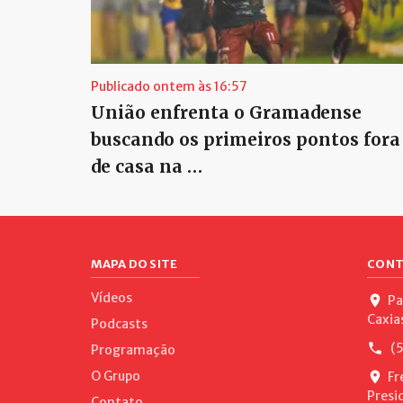
Publicado ontem às 16:57
União enfrenta o Gramadense
buscando os primeiros pontos fora
de casa na …
MAPA DO SITE
CONT
Vídeos
Pa
Caxia
Podcasts
(5
Programação
O Grupo
Fr
Presi
Contato