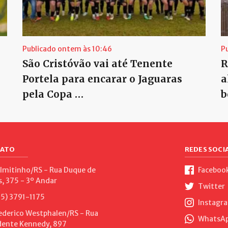
Publicado ontem às 10:46
P
São Cristóvão vai até Tenente
R
Portela para encarar o Jaguaras
a
pela Copa …
b
ATO
REDES SOCIA
lmitinho/RS - Rua Duque de
Faceboo
s, 375 - 3º Andar
Twitter
5) 3791-1175
Instagr
ederico Westphalen/RS - Rua
WhatsApp
dente Kennedy, 897