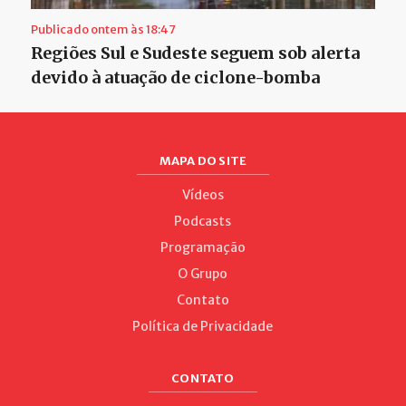
Publicado ontem às 18:47
Regiões Sul e Sudeste seguem sob alerta
devido à atuação de ciclone-bomba
MAPA DO SITE
Vídeos
Podcasts
Programação
O Grupo
Contato
Política de Privacidade
CONTATO