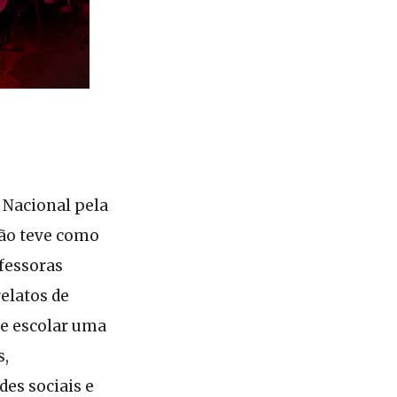
 Nacional pela
ção teve como
ofessoras
elatos de
te escolar uma
s,
des sociais e