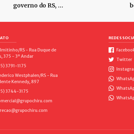
governo do RS, …
b
ATO
REDES SOCIA
lmitinho/RS - Rua Duque de
Faceboo
s, 375 - 3º Andar
Twitter
5) 3791-1175
Instagr
ederico Westphalen/RS - Rua
WhatsApp
dente Kennedy, 897
WhatsAp
5) 3744-3175
WhatsAp
mercial@grupochiru.com
recao@grupochiru.com