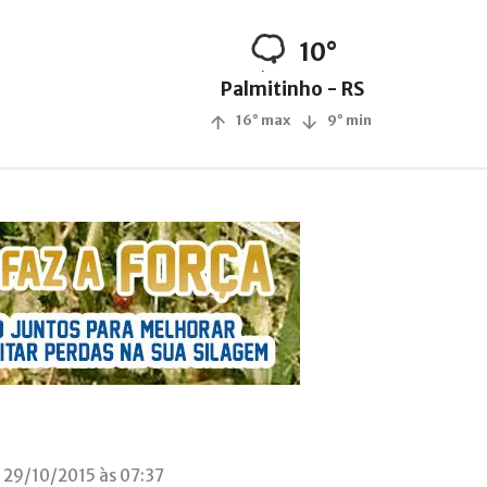
10°
Palmitinho - RS
16° max
9° min
 29/10/2015 às 07:37