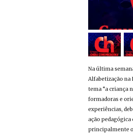
Na última semana
Alfabetização na
tema “a criança no
formadoras e orie
experiências, de
ação pedagógica q
principalmente o 