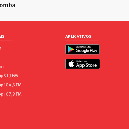
omba
IS
APLICATIVOS
k
am
 91,1 FM
p 104,3 FM
p 107,9 FM