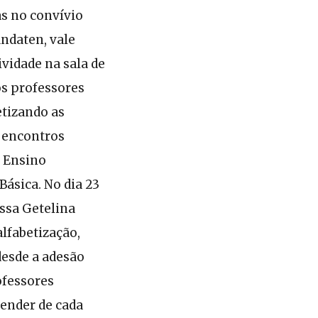
as no convívio
andaten, vale
ividade na sala de
os professores
etizando as
s encontros
o Ensino
Básica. No dia 23
ssa Getelina
lfabetização,
desde a adesão
ofessores
render de cada