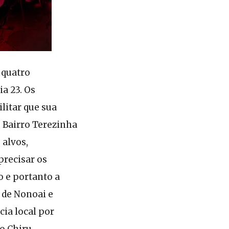
 quatro
a 23. Os
litar que sua
o Bairro Terezinha
 alvos,
recisar os
o e portanto a
 de Nonoai e
ia local por
o Chiru