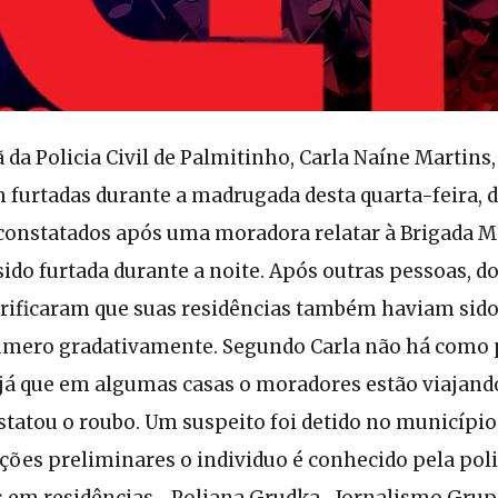
 da Policia Civil de Palmitinho, Carla Naíne Martins,
 furtadas durante a madrugada desta quarta-feira, di
constatados após uma moradora relatar à Brigada Mi
sido furtada durante a noite. Após outras pessoas, d
erificaram que suas residências também haviam sido
mero gradativamente. Segundo Carla não há como p
 já que em algumas casas o moradores estão viajand
statou o roubo. Um suspeito foi detido no município
ões preliminares o individuo é conhecido pela polic
es em residências. Poliana Grudka- Jornalismo Grup