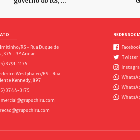
governo do RS, …
G
ATO
REDES SOCIA
lmitinho/RS - Rua Duque de
Faceboo
s, 375 - 3º Andar
Twitter
5) 3791-1175
Instagr
ederico Westphalen/RS - Rua
WhatsApp
dente Kennedy, 897
WhatsAp
5) 3744-3175
WhatsAp
mercial@grupochiru.com
recao@grupochiru.com