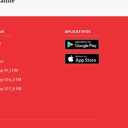
anhe”
IS
APLICATIVOS
k
am
 91,1 FM
p 104,3 FM
p 107,9 FM