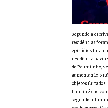
Segundo a escrivã
residências foram
episódios foram 
residência havia 
de Palmitinho, v
aumentando o nú
objetos furtados,
família é que con
segundo informaç
realizar arrastõ