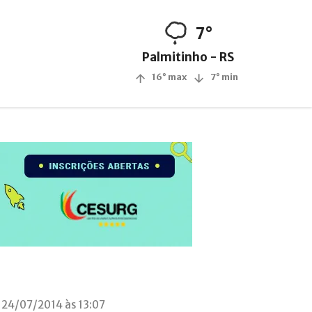
7°
Palmitinho - RS
16° max
7° min
 24/07/2014 às 13:07