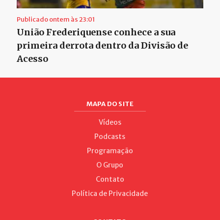
Publicado ontem às 23:01
União Frederiquense conhece a sua
primeira derrota dentro da Divisão de
Acesso
MAPA DO SITE
Vídeos
Podcasts
Programação
O Grupo
Contato
Política de Privacidade