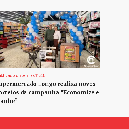
ublicado ontem às 11:40
upermercado Longo realiza novos
orteios da campanha “Economize e
anhe”