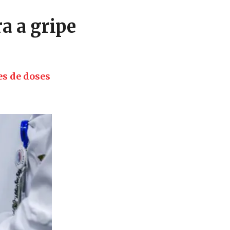
a a gripe
es de doses