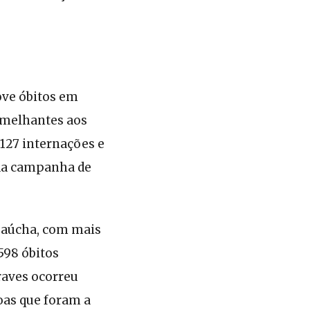
nove óbitos em
emelhantes aos
127 internações e
 da campanha de
 gaúcha, com mais
598 óbitos
raves ocorreu
oas que foram a