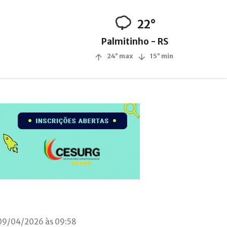
22°
Palmitinho - RS
24° max
15° min
09/04/2026 às 09:58