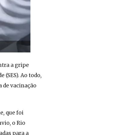
ntra a gripe
e (SES). Ao todo,
a de vacinação
e, que foi
vio, o Rio
zadas para a