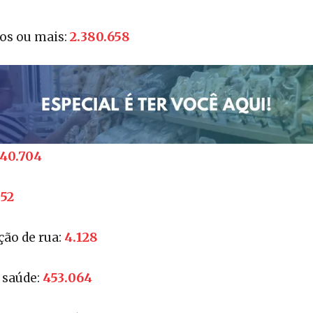
2.380.658
os ou mais:
40.704
552
4.128
ção de rua:
453.064
 saúde: