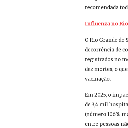
recomendada tod
Influenza no Rio
O Rio Grande do S
decorrência de c
registrados no m
dez mortes, o qu
vacinação.
Em 2025, o impact
de 3,4 mil hospit
(número 106% mai
entre pessoas nã