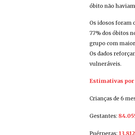
óbito não haviam 
Os idosos foram 
77% dos óbitos n
grupo com maior 
Os dados reforça
vulneráveis.
Estimativas por 
Crianças de 6 me
84.05
Gestantes:
13.812
Puérperas: