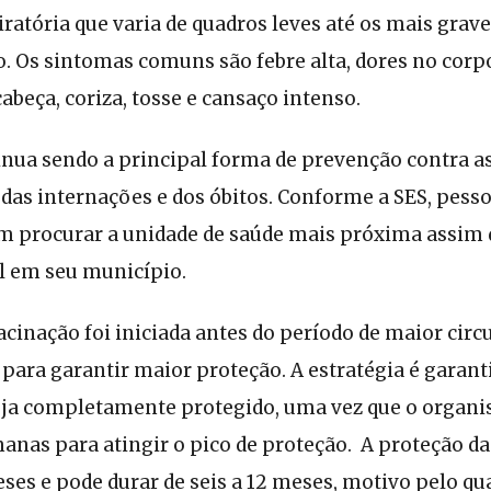
ratória que varia de quadros leves até os mais grav
o. Os sintomas comuns são febre alta, dores no corpo
cabeça, coriza, tosse e cansaço intenso.
inua sendo a principal forma de prevenção contra 
 das internações e dos óbitos. Conforme a SES, pess
em procurar a unidade de saúde mais próxima assim 
el em seu município.
inação foi iniciada antes do período de maior circu
 para garantir maior proteção. A estratégia é garant
ja completamente protegido, uma vez que o organi
anas para atingir o pico de proteção. A proteção da
es e pode durar de seis a 12 meses, motivo pelo qua