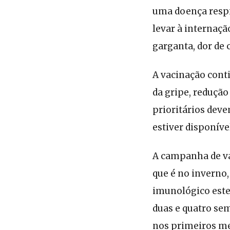
uma doença respi
levar à internaçã
garganta, dor de 
A vacinação cont
da gripe, redução
prioritários dev
estiver disponív
A campanha de vac
que é no inverno,
imunológico este
duas e quatro sem
nos primeiros mes