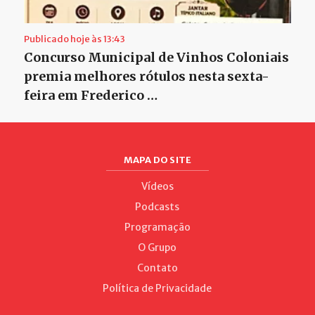
Publicado hoje às 13:43
Concurso Municipal de Vinhos Coloniais
premia melhores rótulos nesta sexta-
feira em Frederico …
MAPA DO SITE
Vídeos
Podcasts
Programação
O Grupo
Contato
Política de Privacidade