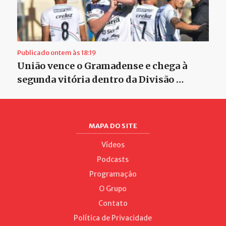
Publicado ontem às 18:19
União vence o Gramadense e chega à
segunda vitória dentro da Divisão …
MAPA DO SITE
Vídeos
Podcasts
Programação
O Grupo
Contato
Política de Privacidade