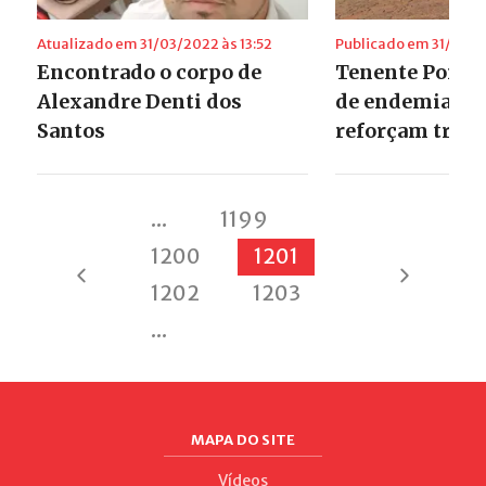
Atualizado em 31/03/2022 às 13:52
Publicado em 31/03/20
Encontrado o corpo de
Tenente Portel
Alexandre Denti dos
de endemias e 
Santos
reforçam traba
...
1199
1200
1201
1202
1203
...
MAPA DO SITE
Vídeos