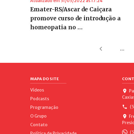
Atualizado em 31/03/2022 às 17:24
Emater-RS/Ascar de Caiçara
promove curso de introdução a
homeopatia no …
...
MAPA DO SITE
CONT
Vídeos
Pa
Caxia
Podcasts
(5
Programação
O Grupo
Fr
Presi
Contato
(5
Política de Privacidade