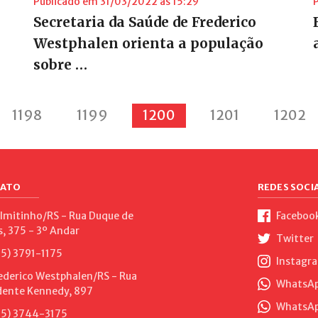
Publicado em 31/03/2022 às 15:29
Secretaria da Saúde de Frederico
Westphalen orienta a população
sobre …
1198
1199
1200
1201
1202
ATO
REDES SOCIA
lmitinho/RS - Rua Duque de
Faceboo
s, 375 - 3º Andar
Twitter
5) 3791-1175
Instagr
ederico Westphalen/RS - Rua
WhatsApp
dente Kennedy, 897
WhatsAp
5) 3744-3175