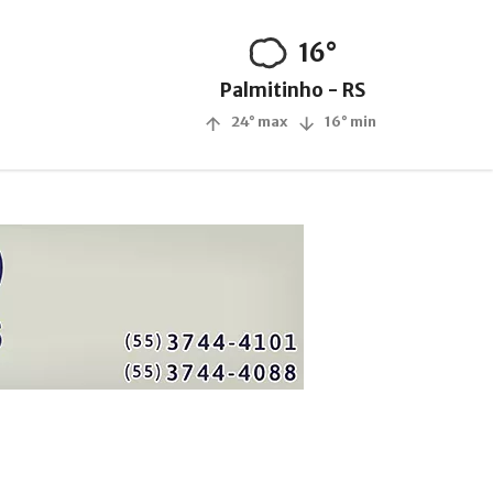
16°
Palmitinho - RS
24° max
16° min