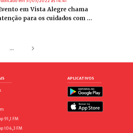
Publicado em 31/03/2022 às 14:41
Evento em Vista Alegre chama
atenção para os cuidados com …
...
IS
APLICATIVOS
k
am
 91,1 FM
p 104,3 FM