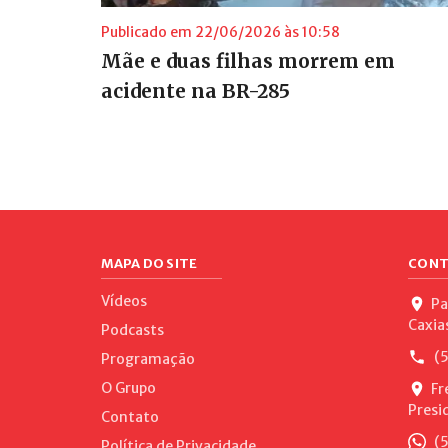
Publicado em 22/06/2026 às 10:58
Mãe e duas filhas morrem em
acidente na BR-285
MAPA DO SITE
CONT
Vídeos
Pa
Caxia
Podcasts
(5
Programação
O Grupo
Fr
Presi
Contato
(5
Política de Privacidade