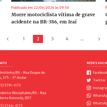
Publicado em 22/06/2026 às 09:50
Morre motociclista vítima de grave
acidente na BR-386, em Iraí
1
2
3
4
...
ATO
REDES SOCIA
lmitinho/RS - Rua Duque de
Faceboo
s, 375 - 3º Andar
Twitter
5) 3791-1175
Instagr
ederico Westphalen/RS - Rua
WhatsApp
dente Kennedy, 897
WhatsAp
5) 3744-3175