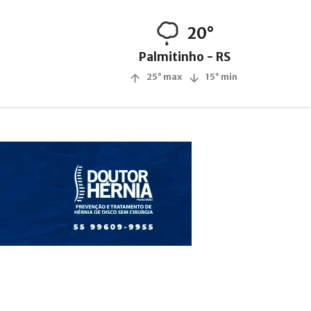
20°
Palmitinho - RS
25° max
15° min