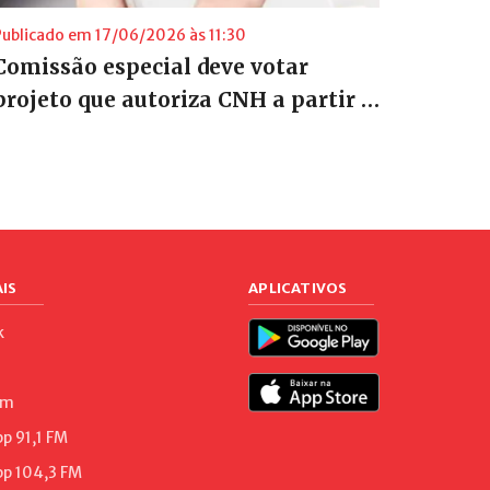
Publicado em 17/06/2026 às 11:30
Comissão especial deve votar
projeto que autoriza CNH a partir …
IS
APLICATIVOS
k
am
 91,1 FM
p 104,3 FM