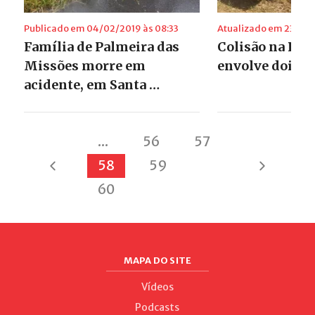
Publicado em 04/02/2019 às 08:33
Atualizado em 23/01/2
Família de Palmeira das
Colisão na RST
Missões morre em
envolve dois v
acidente, em Santa …
...
56
57
58
59
60
MAPA DO SITE
Vídeos
Podcasts