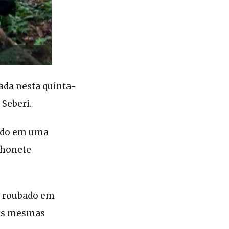
ada nesta quinta-
 Seberi.
nado em uma
nhonete
o roubado em
 as mesmas