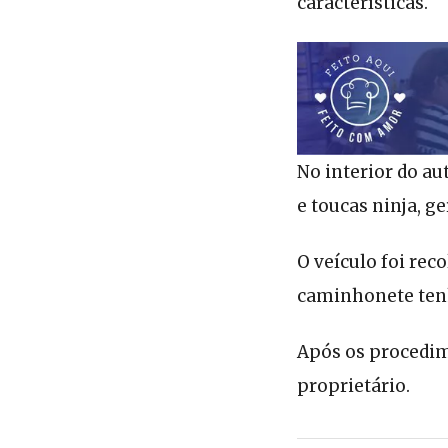
características.
No interior do au
e toucas ninja, g
O veículo foi reco
caminhonete tenh
Após os procedim
proprietário.