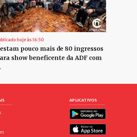
ublicado hoje às 16:50
estam pouco mais de 80 ingressos
ara show beneficente da ADF com
…
IS
APLICATIVOS
k
am