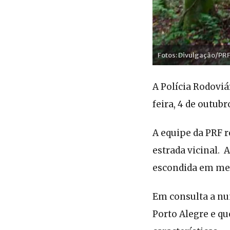
Fotos: Divulgação/PR
A Polícia Rodovi
feira, 4 de outub
A equipe da PRF 
estrada vicinal. 
escondida em me
Em consulta a nu
Porto Alegre e q