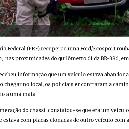
F
ária Federal (PRF) recuperou uma Ford/Ecosport roub
ro, nas proximidades do quilômetro 61 da BR-386, em
recebeu informação que um veículo estava abando
Ao chegar no local, os policiais encontraram a cami
io a uma mata.
meração do chassi, constatou-se que era um veícul
ue estava com placas clonadas de outro veículo com