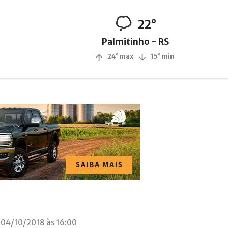
22°
Palmitinho - RS
24° max
15° min
 04/10/2018 às 16:00