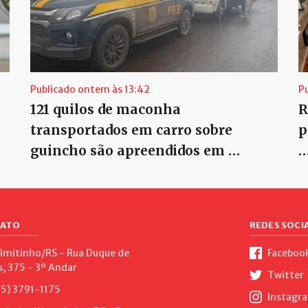
Publicado ontem às 13:42
P
121 quilos de maconha
R
transportados em carro sobre
p
guincho são apreendidos em …
ATO
REDES SOCIA
lmitinho/RS - Rua Duque de
Faceboo
s, 375 - 3º Andar
Twitter
5) 3791-1175
Instagr