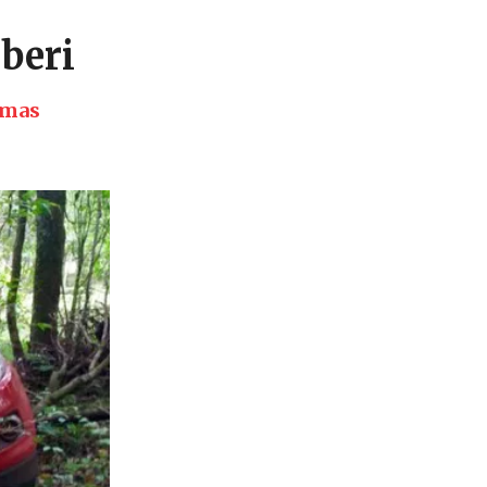
beri
smas