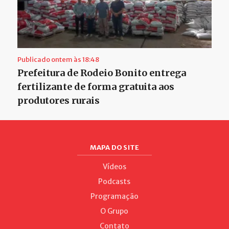
Publicado ontem às 18:48
Prefeitura de Rodeio Bonito entrega
fertilizante de forma gratuita aos
produtores rurais
MAPA DO SITE
Vídeos
Podcasts
Programação
O Grupo
Contato