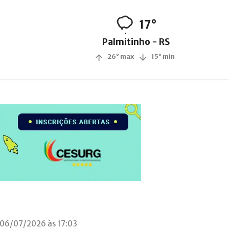
17°
Palmitinho - RS
26° max
15° min
 06/07/2026 às 17:03