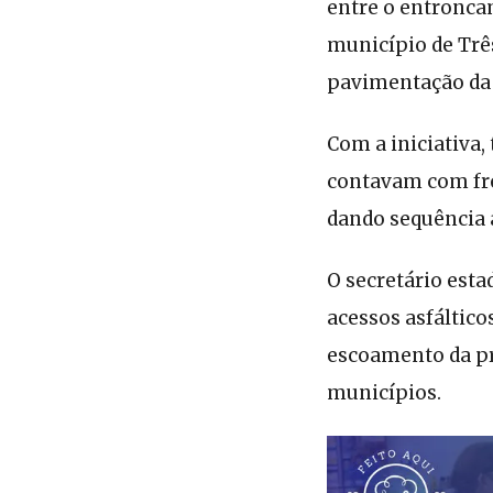
entre o entronca
município de Trê
pavimentação da E
Com a iniciativa,
contavam com fre
dando sequência a
O secretário esta
acessos asfáltico
escoamento da p
municípios.