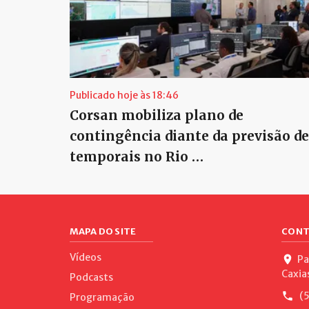
Publicado hoje às 18:46
Corsan mobiliza plano de
contingência diante da previsão de
temporais no Rio …
MAPA DO SITE
CONT
Vídeos
Pa
Caxia
Podcasts
(5
Programação