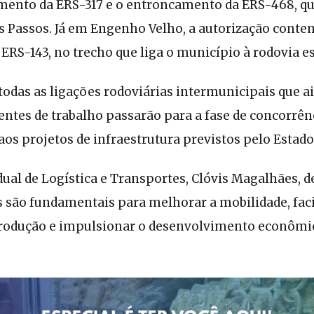
mento da ERS-317 e o entroncamento da ERS-468, qu
s Passos. Já em Engenho Velho, a autorização conte
RS-143, no trecho que liga o município à rodovia es
 todas as ligações rodoviárias intermunicipais que a
ntes de trabalho passarão para a fase de concorrênc
os projetos de infraestrutura previstos pelo Estado
dual de Logística e Transportes, Clóvis Magalhães, d
s são fundamentais para melhorar a mobilidade, faci
rodução e impulsionar o desenvolvimento econômi