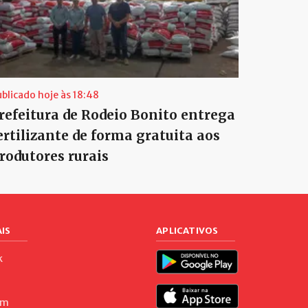
ublicado hoje às 18:48
refeitura de Rodeio Bonito entrega
ertilizante de forma gratuita aos
rodutores rurais
IS
APLICATIVOS
k
am