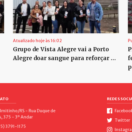
Atualizado hoje às 16:02
P
Grupo de Vista Alegre vai a Porto
P
Alegre doar sangue para reforçar …
f
p
ATO
REDES SOCIA
lmitinho/RS - Rua Duque de
Faceboo
s, 375 - 3º Andar
Twitter
5) 3791-1175
Instagr