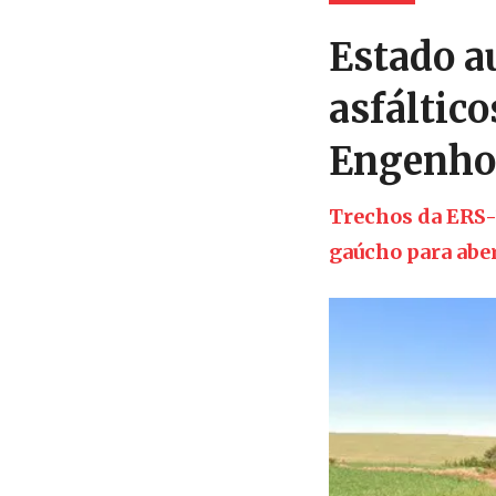
Estado au
asfáltic
Engenho
Trechos da ERS-3
gaúcho para aber