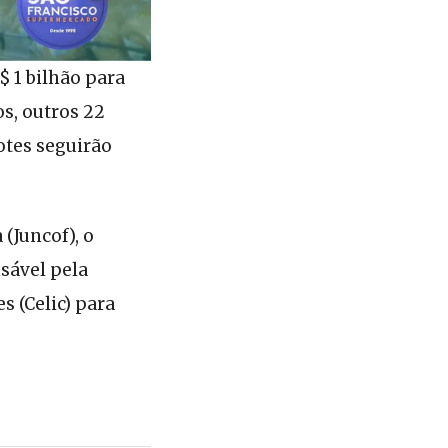
 1 bilhão para
os, outros 22
otes seguirão
(Juncof), o
sável pela
s (Celic) para