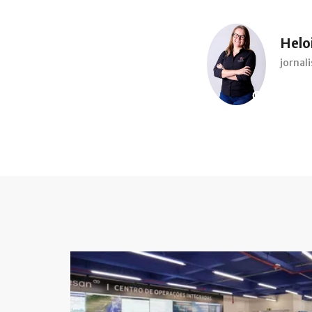
Heloi
jorna