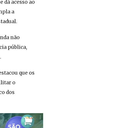
e dá acesso ao
mpla a
tadual.
inda não
ia pública,
.
estacou que os
litar o
co dos