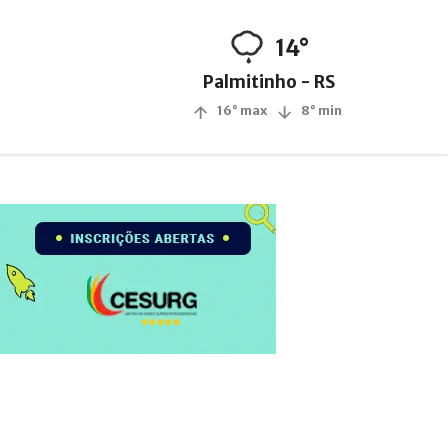
14°
Palmitinho - RS
16° max
8° min