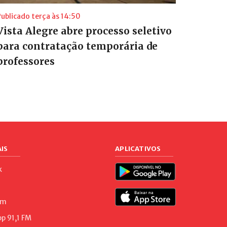
ublicado terça às 14:50
Vista Alegre abre processo seletivo
para contratação temporária de
professores
IS
APLICATIVOS
k
am
 91,1 FM