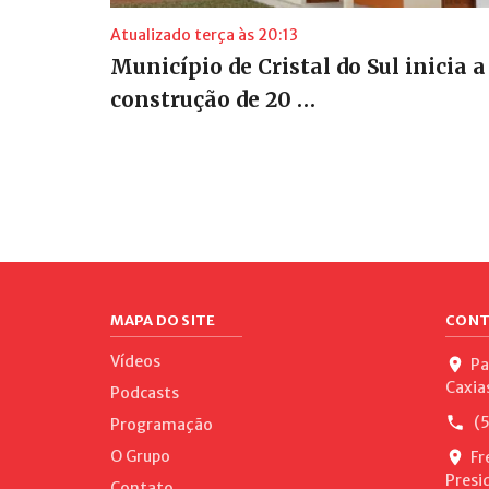
Atualizado terça às 20:13
Município de Cristal do Sul inicia a
construção de 20 …
MAPA DO SITE
CONT
Vídeos
Pa
Caxia
Podcasts
(5
Programação
O Grupo
Fr
Presi
Contato