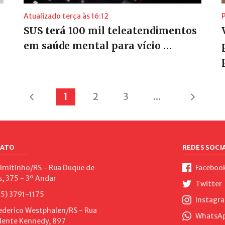
Atualizado terça às 16:12
P
SUS terá 100 mil teleatendimentos
em saúde mental para vício …
1
2
3
...
ATO
REDES SOCIA
lmitinho/RS - Rua Duque de
Faceboo
s, 375 - 3º Andar
Twitter
5) 3791-1175
Instagr
ederico Westphalen/RS - Rua
WhatsApp
dente Kennedy, 897