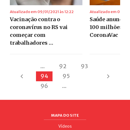
Atualizado em 09/01/2021 às 12:22
Atualizado em 09/01/
Vacinação contra o
Saúde anuncia
coronavírus no RS vai
100 milhões de
começar com
CoronaVac
trabalhadores …
...
92
93
94
95
96
...
MAPA DO SITE
Vídeos